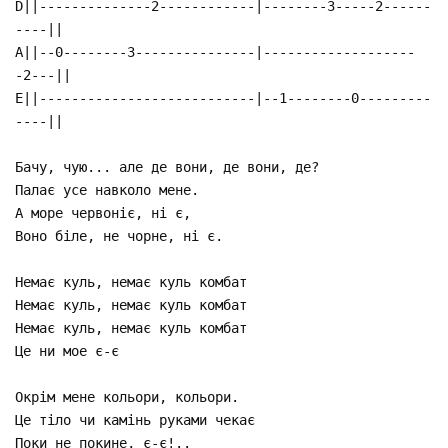
D||--------------2------------|--------3-----2------
----||
A||--0--------3---------------|-------------------
-2---||
E||---------------------------|--1--------0---------
----||
Бачу, чую... але де вони, де вони, де?
Палає усе навколо мене.
А море червоніє, ні є,
Воно біле, не чорне, ні є.
Немає куль, немає куль комбат
Немає куль, немає куль комбат
Немає куль, немає куль комбат
Це ни мое є-є
Окрім мене кольори, кольори.
Це тіло чи камінь руками чекає
Поки не покине, є-є!..