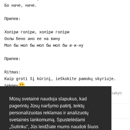
Бо наче, наче.
Припев:
Холiри голiри, холiри голiри
Охлы бено ано ее на вину
Мол бы мол бы мол бы мол бы и-и-ну
Припев:
Ritmas:
Kaip groti šį kūrinį, ieškokite pamokų skyriuje.
Sėkmės
Atsakyti
Mūsų svetainė naudoja slapukus, kad
pagerintų Jūsų naršymo patirtį, teiktų
personalizuotas reklamas ir analizuotų
svetainės lankomumą. Spustelėdami
„Sutinku“, Jūs leidžiate mums naudoti šiuos
Rašyti atsakymą...