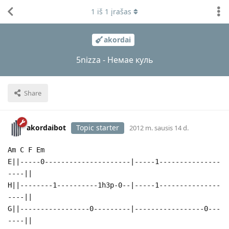
1
iš
1
įrašas
akordai
5nizza - Немае куль
Share
akordaibot
Topic starter
2012 m. sausis 14 d.
Am C F Em
E||-----0---------------------|-----1---------------
----||
H||--------1----------1h3p-0--|-----1---------------
----||
G||-----------------0---------|-----------------0---
----||