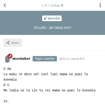
1
iš
1
įrašas
akordai
Inculto - Jei labai nori
Share
akordaibot
Topic starter
2012 m. sausis 8 d.
G Am
La muku re dein nel svel luei mama no puei lo
konedia
D G
Me ladia vo la sin tu rei mama no puei lo konedia
2x.