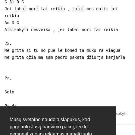
G Am D G
Jei labai nori tai reikia , taigi mes galim jei
reikia
Am D G
Atsisakyti nesveika , jei labai nori tai reikia
2x.
Me grita si tu no pue le koned ta muku ra viagua
Me grita džia ma sam pedro paketa džiurja karjarla
Pr.
Solo
Pr.4x
Atsakyti
Mūsų svetainė naudoja slapukus, kad
pagerintų Jūsų naršymo patirtį, teiktų
personalizuotas reklamas ir analizuotų