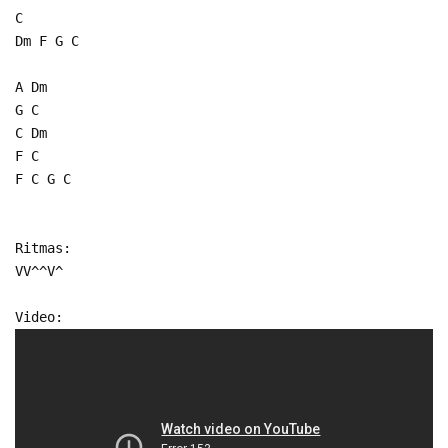
C
Dm F G C
A Dm
G C
C Dm
F C
F C G C
Ritmas:
VV^^V^
Video: