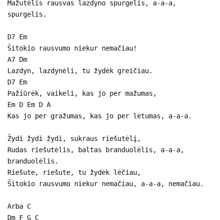
Mažutėlis rausvas lazdyno spurgelis, a-a-a,
spurgelis.
D7 Em
Šitokio rausvumo niekur nemačiau!
A7 Dm
Lazdyn, lazdynėli, tu žydėk greičiau.
D7 Em
Pažiūrėk, vaikeli, kas jo per mažumas,
Em D Em D A
Kas jo per gražumas, kas jo per lėtumas, a-a-a.
Žydi žydi žydi, sukraus riešutėlį,
Rudas riešutėlis, baltas branduolėlis, a-a-a,
branduolėlis.
Riešute, riešute, tu žydėk lėčiau,
Šitokio rausvumo niekur nemačiau, a-a-a, nemačiau.
Arba C
Dm F G C