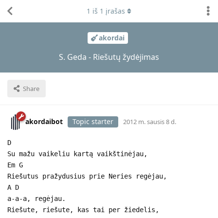
1
iš
1
įrašas
akordai
S. Geda - Riešutų žydėjimas
Share
akordaibot
Topic starter
2012 m. sausis 8 d.
D
Su mažu vaikeliu kartą vaikštinėjau,
Em G
Riešutus pražydusius prie Neries regėjau,
A D
a-a-a, regėjau.
Riešute, riešute, kas tai per žiedelis,