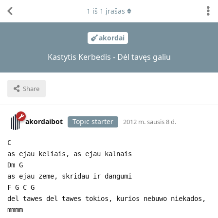
1
iš
1
įrašas
akordai
Kastytis Kerbedis - Dėl tavęs galiu
Share
akordaibot
Topic starter
2012 m. sausis 8 d.
C
as ejau keliais, as ejau kalnais
Dm G
as ejau zeme, skridau ir dangumi
F G C G
del tawes del tawes tokios, kurios nebuwo niekados,
mmmm