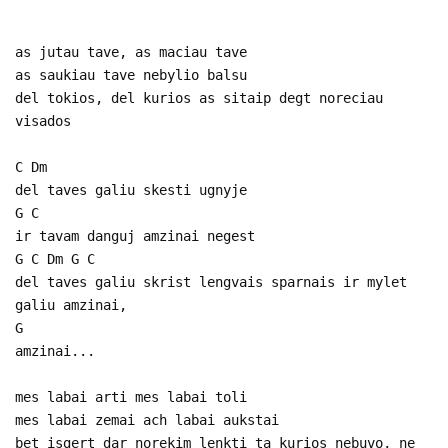
as jutau tave, as maciau tave
as saukiau tave nebylio balsu
del tokios, del kurios as sitaip degt noreciau
visados
C Dm
del taves galiu skesti ugnyje
G C
ir tavam danguj amzinai negest
G C Dm G C
del taves galiu skrist lengvais sparnais ir mylet
galiu amzinai,
G
amzinai...
mes labai arti mes labai toli
mes labai zemai ach labai aukstai
bet isgert dar norekim lenkti ta kurios nebuvo, ne