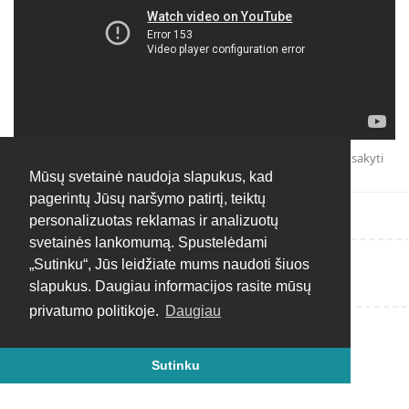
Atsakyti
Mūsų svetainė naudoja slapukus, kad
pagerintų Jūsų naršymo patirtį, teiktų
personalizuotas reklamas ir analizuotų
svetainės lankomumą. Spustelėdami
„Sutinku“, Jūs leidžiate mums naudoti šiuos
Rašyti atsakymą...
slapukus. Daugiau informacijos rasite mūsų
privatumo politikoje.
Daugiau
Sutinku