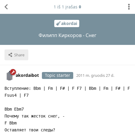
1
iš
1
įrašas
akordai
Филипп Киркоров - Снег
Share
akordaibot
Topic starter
2011 m. gruodis 27 d.
Вступление: Bbm | Fm | F# | F F7 | Bbm | Fm | F# | F
Fsus4 | F7
Bbm Ebm7
Почему так жесток снег, -
F Bbm
Оставляет твои следы?