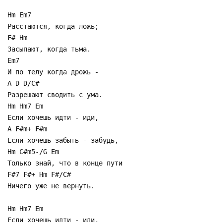
Hm Em7
Расстаются, когда ложь;
F# Hm
Засыпают, когда тьма.
Em7
И по телу когда дрожь -
A D D/C#
Разрешают сводить с ума.
Hm Hm7 Em
Если хочешь идти - иди,
A F#m+ F#m
Если хочешь забыть - забудь,
Hm C#m5-/G Em
Только знай, что в конце пути
F#7 F#+ Hm F#/C#
Ничего уже не вернуть.
Hm Hm7 Em
Если хочешь идти - иди,