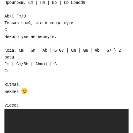
Проигрыш: Cm | Fm | Bb | Eb Ebadd9
Ab/C Fm/D
Только знай, что в конце пути
G
Никого уже не вернуть.
Кода: Cm | Gm | Ab | G G7 | Cm | Gm | Ab | G7 } 2
раза
Cm | Gm/Bb | Abmaj | G
Cm
Ritmas:
Sėkmės
Video: