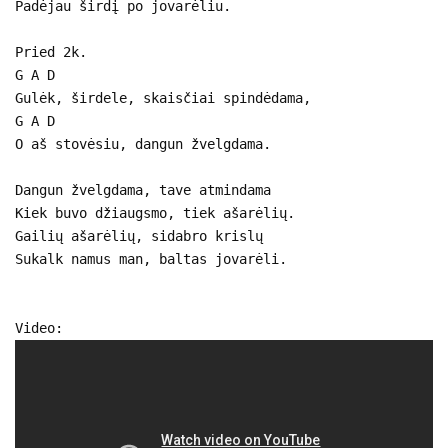
Padėjau širdį po jovarėliu.
Pried 2k.
G A D
Gulėk, širdele, skaisčiai spindėdama,
G A D
O aš stovėsiu, dangun žvelgdama.
Dangun žvelgdama, tave atmindama
Kiek buvo džiaugsmo, tiek ašarėlių.
Gailių ašarėlių, sidabro krislų
Sukalk namus man, baltas jovarėli.
Video: