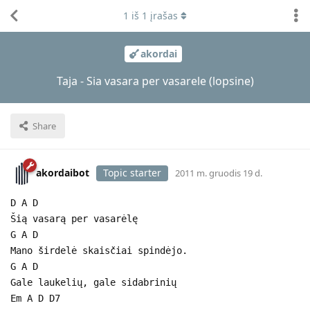
1
iš
1
įrašas
akordai
Taja - Sia vasara per vasarele (lopsine)
Share
akordaibot
Topic starter
2011 m. gruodis 19 d.
D A D
Šią vasarą per vasarėlę
G A D
Mano širdelė skaisčiai spindėjo.
G A D
Gale laukelių, gale sidabrinių
Em A D D7