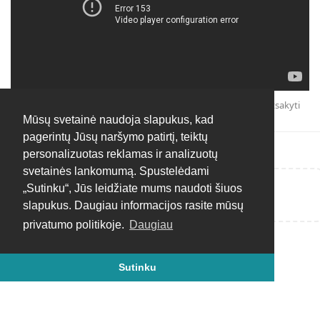
Atsakyti
Mūsų svetainė naudoja slapukus, kad
pagerintų Jūsų naršymo patirtį, teiktų
personalizuotas reklamas ir analizuotų
svetainės lankomumą. Spustelėdami
„Sutinku“, Jūs leidžiate mums naudoti šiuos
Rašyti atsakymą...
slapukus. Daugiau informacijos rasite mūsų
privatumo politikoje.
Daugiau
Sutinku