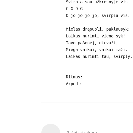
Svirpia sau užkrosnyje vis.
C G D G
O-jo-jo-jo-jo, svirpia vis. 
Mielas drąsuoli, paklausyk:
Laikas nurimti vieną syk!
Tavo pašonėj, dievaži,
Miega vaikai, vaikai maži.
Laikas nurimti tau, svirply.
Ritmas:
Arpedis
Rašyti atsakymą...