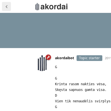
akordaibot
Topic starter
2011
G
G
Krinta rasom nakties vėsa,
Skęsta sapnuos gamta visa.
D
Vien tik nenaudėlis svirplys
G