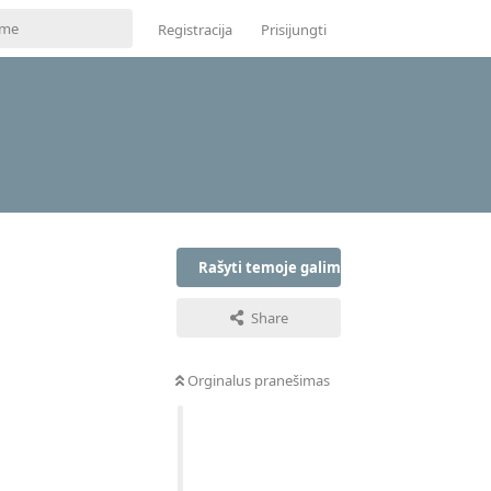
Registracija
Prisijungti
Rašyti temoje galima tik prisijungus
Share
Orginalus pranešimas