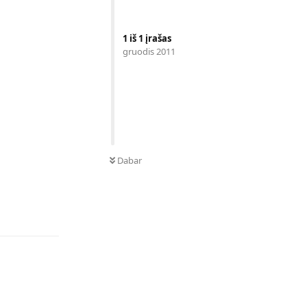
1
iš
1
įrašas
gruodis 2011
Dabar
Atsakyti