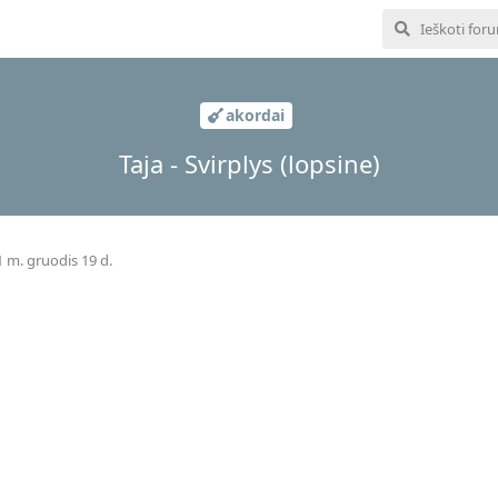
akordai
Taja - Svirplys (lopsine)
 m. gruodis 19 d.