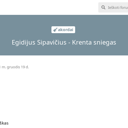
akordai
Egidijus Sipavičius - Krenta sniegas
 m. gruodis 19 d.
škas