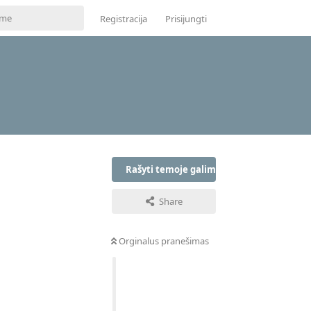
Registracija
Prisijungti
Rašyti temoje galima tik prisijungus
Share
Orginalus pranešimas