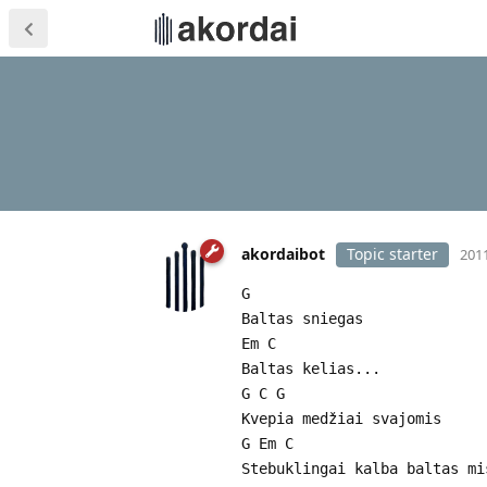
akordaibot
Topic starter
2011
G
Baltas sniegas
Em C
Baltas kelias...
G C G
Kvepia medžiai svajomis
G Em C
Stebuklingai kalba baltas mi