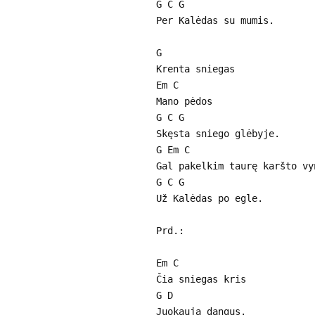
G C G
Per Kalėdas su mumis.
G
Krenta sniegas
Em C
Mano pėdos
G C G
Skęsta sniego glėbyje.
G Em C
Gal pakelkim taurę karšto vy
G C G
Už Kalėdas po egle.
Prd.:
Em C
Čia sniegas kris
G D
Juokauja dangus.