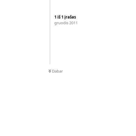
1
iš
1
įrašas
gruodis 2011
Dabar