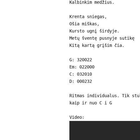
Kalbinkim medžius.
Krenta sniegas,
Ošia miškas,
Kursto ugnį širdyje.
Metų šventę pusnyje sutikę
Kitą kartą grįšim čia.
G: 320022
Em: 022000
C: 032010
D: 000232
Ritmas individualus. Tik stu
kaip ir nuo C i G
Video: