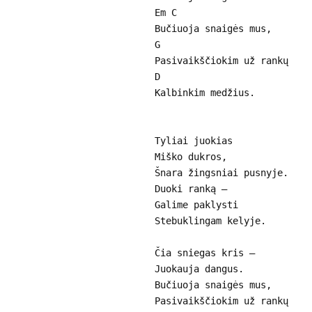
Em C
Bučiuoja snaigės mus,
G
Pasivaikščiokim už rankų
D
Kalbinkim medžius.
Tyliai juokias
Miško dukros,
Šnara žingsniai pusnyje.
Duoki ranką –
Galime paklysti
Stebuklingam kelyje.
Čia sniegas kris –
Juokauja dangus.
Bučiuoja snaigės mus,
Pasivaikščiokim už rankų