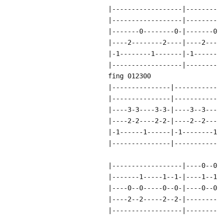
|------------------|--------
|------------------|--------
|-------0--------0-|-------0
|----2--------2----|----2---
|-1--------1-------|-1------
|------------------|--------
fing 012300
|---------------|-----------
|---------------|-----------
|----3-3----3-3-|----3--3---
|----2-2----2-2-|----2--2---
|-1------1------|-1--------1
|---------------|-----------
|------------------|----0--0
|-------1-----1--1-|----1--1
|----0--0-----0--0-|----0--0
|----2--2-----2--2-|--------
|------------------|--------