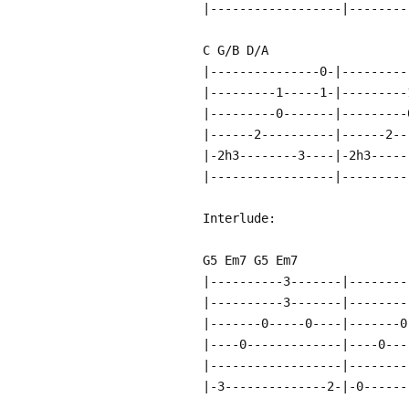
|------------------|--------
C G/B D/A
|---------------0-|---------
|---------1-----1-|---------
|---------0-------|---------
|------2----------|------2--
|-2h3--------3----|-2h3-----
|-----------------|---------
Interlude:
G5 Em7 G5 Em7
|----------3-------|--------
|----------3-------|--------
|-------0-----0----|-------0
|----0-------------|----0---
|------------------|--------
|-3--------------2-|-0------