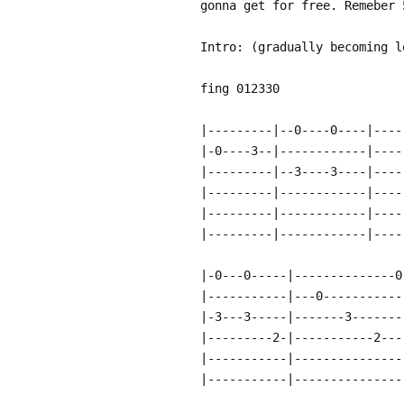
gonna get for free. Remeber 
Intro: (gradually becoming l
fing 012330
|---------|--0----0----|----
|-0----3--|------------|----
|---------|--3----3----|----
|---------|------------|----
|---------|------------|----
|---------|------------|----
|-0---0-----|--------------0
|-----------|---0-----------
|-3---3-----|-------3-------
|---------2-|-----------2---
|-----------|---------------
|-----------|---------------