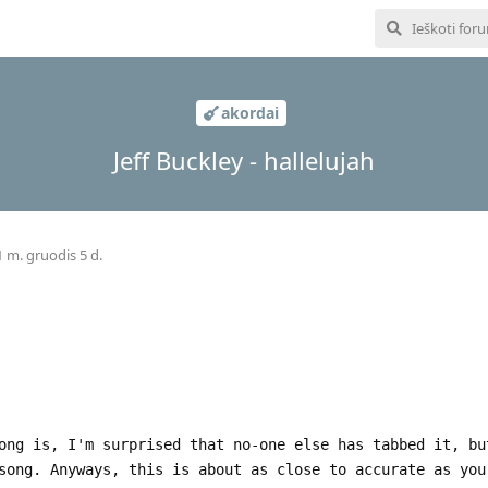
akordai
Jeff Buckley - hallelujah
 m. gruodis 5 d.
ong is, I'm surprised that no-one else has tabbed it, bu
song. Anyways, this is about as close to accurate as you