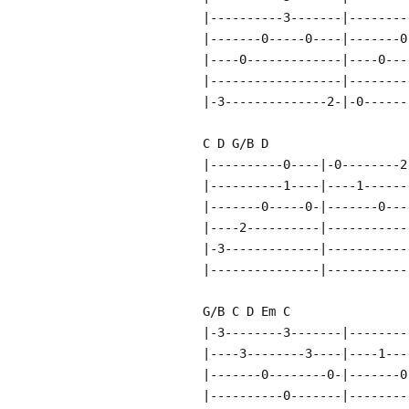
|----------3-------|--------
|-------0-----0----|-------0
|----0-------------|----0---
|------------------|--------
|-3--------------2-|-0------
C D G/B D
|----------0----|-0--------2
|----------1----|----1------
|-------0-----0-|-------0---
|----2----------|-----------
|-3-------------|-----------
|---------------|-----------
G/B C D Em C
|-3--------3-------|--------
|----3--------3----|----1---
|-------0--------0-|-------0
|----------0-------|--------