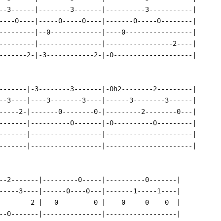
--3------|--------3-------|----------3-----------|
----0----|-----0-----0----|-------0-----0--------|
---------|--0-------------|----0-----------------|
---------|----------------|-----------------2----|
-------2-|-3------------2-|-0--------------------|
-------|-3--------3-------|-0h2--------2---------|
--3----|----3--------3----|------3--------3------|
-----2-|-------0--------0-|---------2--------0---|
-------|----------0-------|-0----------0---------|
-------|------------------|----------------------|
-------|------------------|----------------------|
--2-------|---------0-----|----------0-------|
-----3----|------0----0---|-------1-----1----|
--------2-|---0---------0-|----0-----0----0--|
--0-------|---------------|------------------|