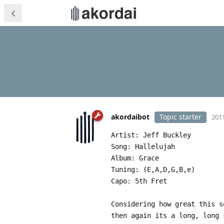
akordaibot
Topic starter
2011
Artist: Jeff Buckley
Song: Hallelujah
Album: Grace
Tuning: (E,A,D,G,B,e)
Capo: 5th Fret
Considering how great this s
then again its a long, long 