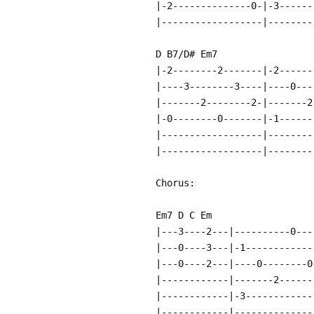
|-2--------------0-|-3------
|------------------|--------
D B7/D# Em7
|-2--------2-------|-2------
|----3--------3----|----0---
|-------2--------2-|-------2
|-0--------0-------|-1------
|------------------|--------
|------------------|--------
Chorus:
Em7 D C Em
|---3----2---|----------0---
|---0----3---|-1------------
|---0----2---|----0--------0
|------------|-------2------
|------------|-3------------
|------------|--------------