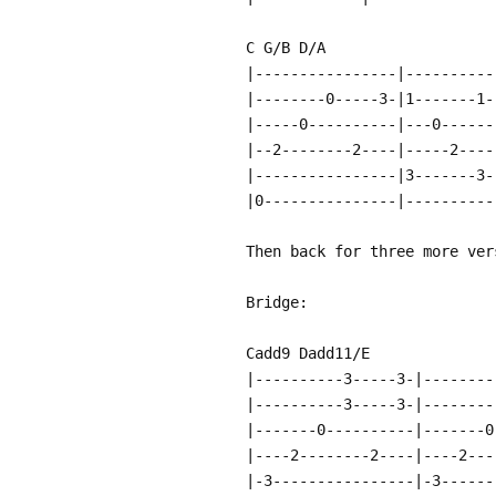
C G/B D/A
|----------------|----------
|--------0-----3-|1-------1-
|-----0----------|---0------
|--2--------2----|-----2----
|----------------|3-------3-
|0---------------|----------
Then back for three more ver
Bridge:
Cadd9 Dadd11/E
|----------3-----3-|--------
|----------3-----3-|--------
|-------0----------|-------0
|----2--------2----|----2---
|-3----------------|-3------