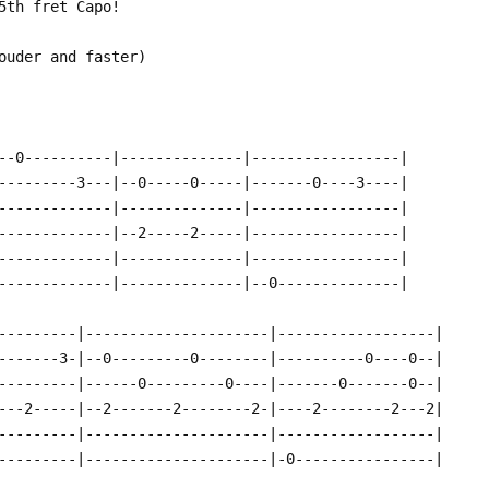
5th fret Capo!
ouder and faster)
--0----------|--------------|-----------------|
---------3---|--0-----0-----|-------0----3----|
-------------|--------------|-----------------|
-------------|--2-----2-----|-----------------|
-------------|--------------|-----------------|
-------------|--------------|--0--------------|
---------|---------------------|------------------|
-------3-|--0---------0--------|----------0----0--|
---------|------0---------0----|-------0-------0--|
---2-----|--2-------2--------2-|----2--------2---2|
---------|---------------------|------------------|
---------|---------------------|-0----------------|