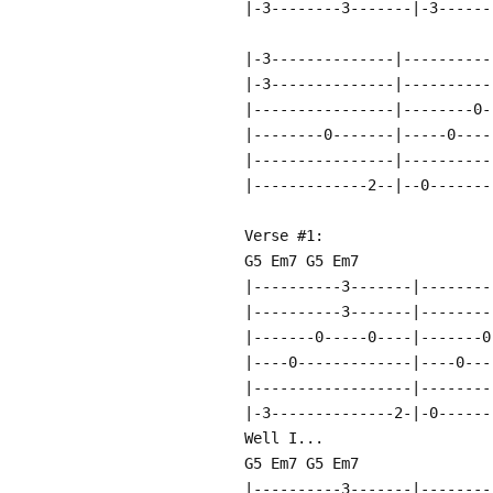
|-3--------3-------|-3------
|-3--------------|----------
|-3--------------|----------
|----------------|--------0-
|--------0-------|-----0----
|----------------|----------
|-------------2--|--0-------
Verse #1:
G5 Em7 G5 Em7
|----------3-------|--------
|----------3-------|--------
|-------0-----0----|-------0
|----0-------------|----0---
|------------------|--------
|-3--------------2-|-0------
Well I...
G5 Em7 G5 Em7
|----------3-------|--------