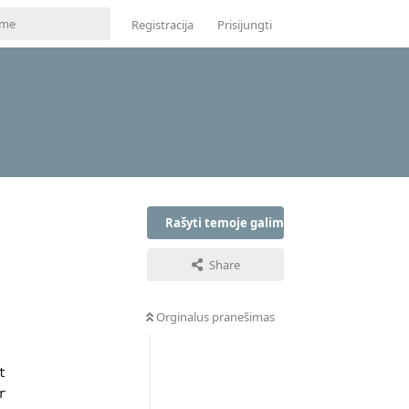
Registracija
Prisijungti
Rašyti temoje galima tik prisijungus
Share
Orginalus pranešimas
t
r