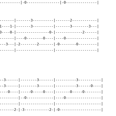
----------|-0----------------|-0---------------|
-------|-------3----------|-------2------------|
1----1-|-------3----------|-------3--------3---|
0----0-|----------------0-|-------------2------|
-------|----0--------0----|----0---------------|
---3---|-2--------2-------|-0--------0---------|
-------|------------------|--------------------|
--3------|--------3-------|----------3-----------|
--3------|--------3-------|----------3------0----|
----0----|-----0-----0----|-------0-----0--------|
---------|--0-------------|----0-----------------|
---------|----------------|----------------------|
-------2-|-3------------2-|-0--------------------|