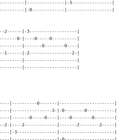
----------|---------------|-3----------------|
----------|-0-------------|------------------|
--2------|-3-------------------|
-------0-|----0-----0----------|
---------|-------0--------0----|
--1------|-2-----------------2-|
---------|---------------------|
---------|---------------------|
----|----------0-------|----------------------|
----|----------------3-|-0--------0-----------|
----|-------0-----0----|----0--------0--------|
--2-|----2-------------|-------2--------2-----|
----|-3----------------|----------------------|
----|------------------|-0--------------------|