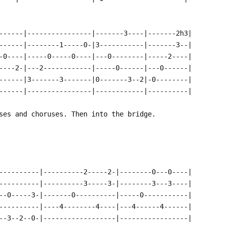
------|----------------|-------3----|-------2h3|
------|--------1-----0-|3-----------|-------3--|
-0----|-----0-----0----|---0--------|-----2----|
----2-|---2------------|-----0------|---0------|
------|3-------3-------|0-------3--2|-0--------|
------|----------------|------------|----------|
ses and choruses. Then into the bridge.
----------|----------2-----2-|--------0---0----|
----------|----------3-----3-|--------3---3----|
--0-----3-|-------0----------|-----0-----------|
----------|----4--------4----|---4------4------|
--3--2--0-|------------------|-----------------|