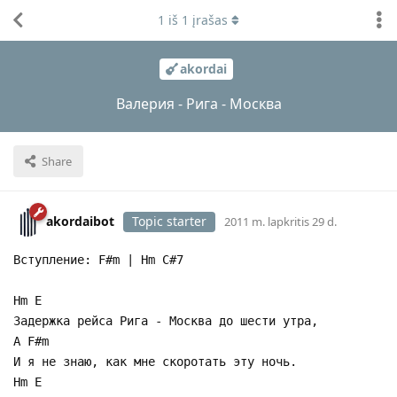
1
iš
1
įrašas
akordai
Валерия - Рига - Москва
Share
akordaibot
Topic starter
2011 m. lapkritis 29 d.
Вступление: F#m | Hm C#7
Hm E
Задержка рейса Рига - Москва до шести утра,
A F#m
И я не знаю, как мне скоротать эту ночь.
Hm E