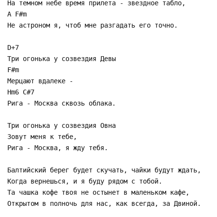
На темном небе время прилета - звездное табло,
A F#m
Не астроном я, чтоб мне разгадать его точно.
D+7
Три огонька у созвездия Девы
F#m
Мерцают вдалеке -
Hm6 C#7
Рига - Москва сквозь облака.
Три огонька у созвездия Овна
Зовут меня к тебе,
Рига - Москва, я жду тебя.
Балтийский берег будет скучать, чайки будут ждать,
Когда вернешься, и я буду рядом с тобой.
Та чашка кофе твоя не остынет в маленьком кафе,
Открытом в полночь для нас, как всегда, за Двиной.