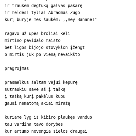
ir traukėm degtuką galvas pakarę
ir meldėsi tyliai Abraomas Zugo
kurį būryje mes šaukėm: ,,Hey Banane!"
ragavo už upės broliai keli
mirtino pavidalo maisto
bet ligos bijojo stovyklon įžengt
o mirtis juk po vieną nevaikšto
pragrojmas
prasmelkus šaltam vėjui kepurę
sutraukiu save aš į tašką
į tašką kurį pakėlus kubu
gausi nematomą akiai miražą
kuriame lyg iš kibiro plaukęs vanduo
tau vardina tavo dorybes
kur artumo nevengia sielos draugai