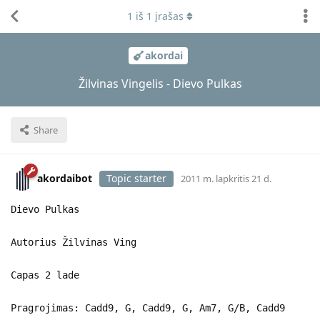
1
iš
1
įrašas
akordai
Žilvinas Vingelis - Dievo Pulkas
Share
akordaibot
Topic starter
2011 m. lapkritis 21 d.
Dievo Pulkas
Autorius Žilvinas Ving
Capas 2 lade
Pragrojimas: Cadd9, G, Cadd9, G, Am7, G/B, Cadd9