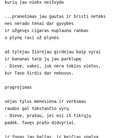
kurių jau nieks neišvydo
...pranešimas jau gautas ir bristi neteks
nes nerado tenai dar gyvybės
ir užgesęs cigaras nuplauna rankas
o plynę rasi už plynės
aš tylėjau žiūrėjau girdėjau kaip vyrai
ir bananas tarp jų jau parklupę
- Dieve, sakei, juk nėra tokios vietos,
kur Tavo širdis dar nebuvus.
pragrojimas
vėjas tylus mėnesiena ir verksmas
raudos gal tūkstančio vyrų
- Dieve, prašau, jei esi iš tikrųjų
padėk. Tavęs prašo didvyriai.
ir fonas jau baltas, ir keičias spalva