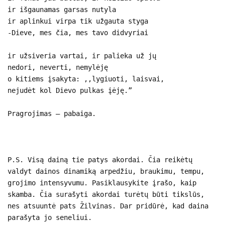
ir išgaunamas garsas nutyla
ir aplinkui virpa tik užgauta styga
-Dieve, mes čia, mes tavo didvyriai
ir užsiveria vartai, ir palieka už jų
nedori, neverti, nemylėję
o kitiems įsakyta: ,,lygiuoti, laisvai,
nejudėt kol Dievo pulkas įėję.”
Pragrojimas – pabaiga.
P.S. Visą dainą tie patys akordai. Čia reikėtų
valdyt dainos dinamiką arpedžiu, braukimu, tempu,
grojimo intensyvumu. Pasiklausykite įrašo, kaip
skamba. Čia surašyti akordai turėtų būti tikslūs,
nes atsuuntė pats Žilvinas. Dar pridūrė, kad daina
parašyta jo seneliui.