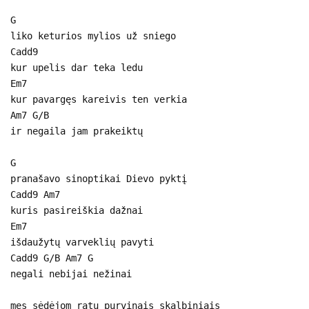
G
liko keturios mylios už sniego
Cadd9
kur upelis dar teka ledu
Em7
kur pavargęs kareivis ten verkia
Am7 G/B
ir negaila jam prakeiktų
G
pranašavo sinoptikai Dievo pyktį
Cadd9 Am7
kuris pasireiškia dažnai
Em7
išdaužytų varveklių pavyti
Cadd9 G/B Am7 G
negali nebijai nežinai
mes sėdėjom ratu purvinais skalbiniais