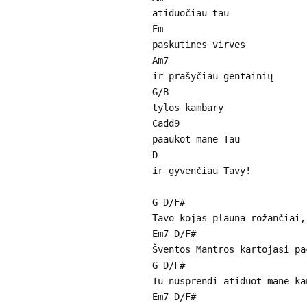
atiduočiau tau
Em
paskutines virves
Am7
ir prašyčiau gentainių
G/B
tylos kambary
Cadd9
paaukot mane Tau
D
ir gyvenčiau Tavy!
G D/F#
Tavo kojas plauna rožančiai,
Em7 D/F#
Šventos Mantros kartojasi pa
G D/F#
Tu nusprendi atiduot mane ka
Em7 D/F#