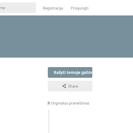
Registracija
Prisijungti
Rašyti temoje galima tik prisijungus
Share
Orginalus pranešimas