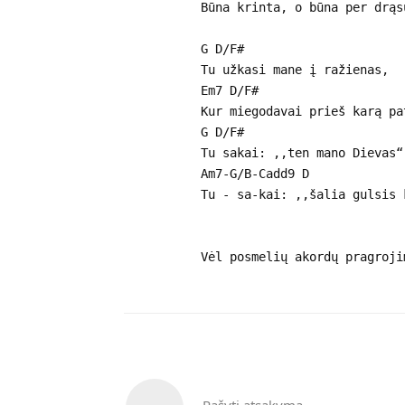
Būna krinta, o būna per drąs
G D/F#
Tu užkasi mane į ražienas,
Em7 D/F#
Kur miegodavai prieš karą pa
G D/F#
Tu sakai: ,,ten mano Dievas“
Am7-G/B-Cadd9 D
Tu - sa-kai: ,,šalia gulsis 
Vėl posmelių akordų pragroji
Rašyti atsakymą...