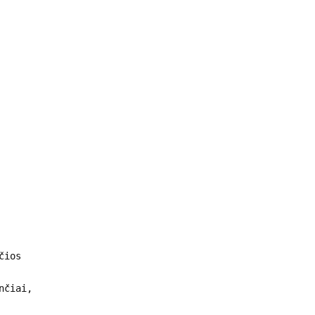
čios
nčiai,