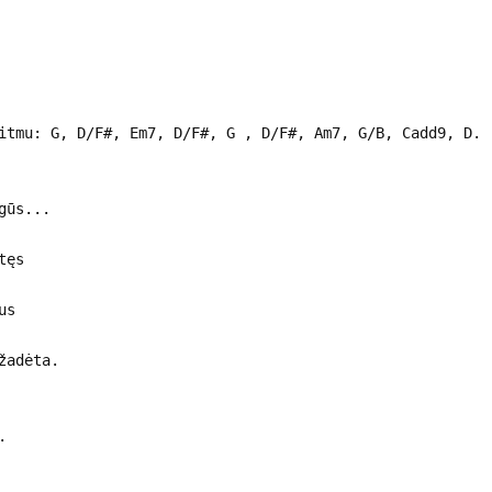
itmu: G, D/F#, Em7, D/F#, G , D/F#, Am7, G/B, Cadd9, D.
gūs...
tęs
us
žadėta.
.