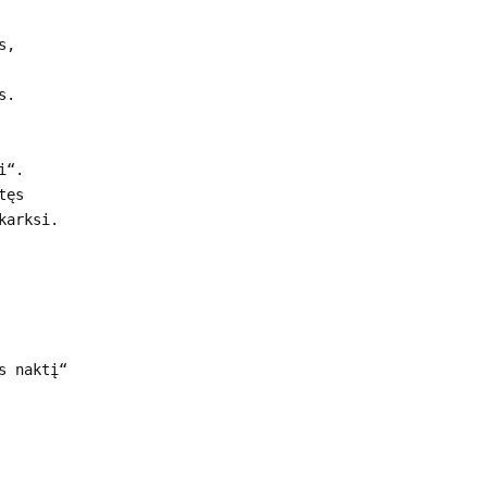
s,
s.
i“.
tęs
karksi.
s naktį“