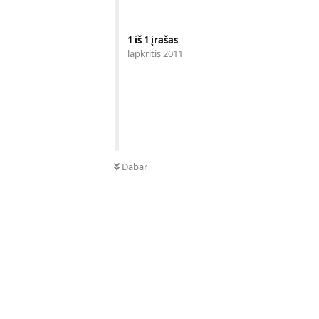
1
iš
1
įrašas
lapkritis 2011
Dabar