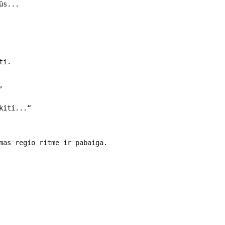
ūs...
ti.
,
kiti...“
mas regio ritme ir pabaiga.