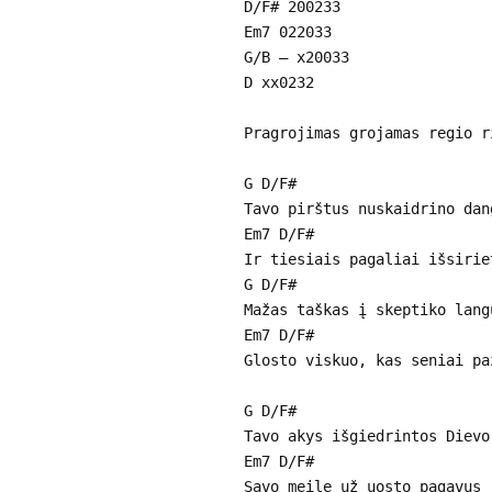
D/F# 200233
Em7 022033
G/B – x20033
D xx0232
Pragrojimas grojamas regio r
G D/F#
Tavo pirštus nuskaidrino dan
Em7 D/F#
Ir tiesiais pagaliai išsirie
G D/F#
Mažas taškas į skeptiko lang
Em7 D/F#
Glosto viskuo, kas seniai pa
G D/F#
Tavo akys išgiedrintos Dievo
Em7 D/F#
Savo meilę už uosto pagavus