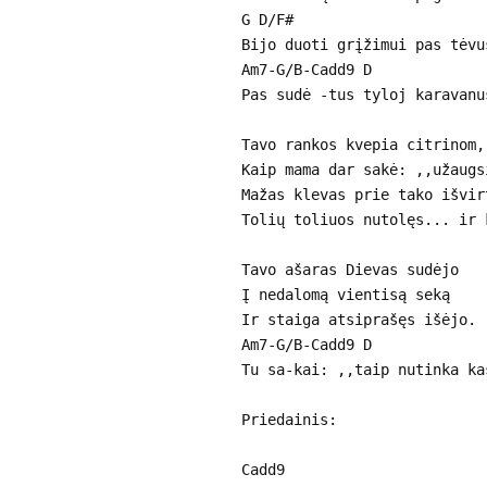
G D/F#
Bijo duoti grįžimui pas tėvu
Am7-G/B-Cadd9 D
Pas sudė -tus tyloj karavanu
Tavo rankos kvepia citrinom,
Kaip mama dar sakė: ,,užaugs
Mažas klevas prie tako išvir
Tolių toliuos nutolęs... ir 
Tavo ašaras Dievas sudėjo
Į nedalomą vientisą seką
Ir staiga atsiprašęs išėjo.
Am7-G/B-Cadd9 D
Tu sa-kai: ,,taip nutinka ka
Priedainis:
Cadd9