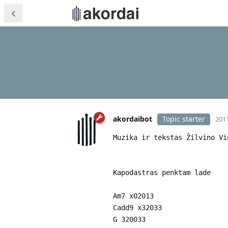
akordaibot
Topic starter
2011
Muzika ir tekstas Žilvino Vi
Kapodastras penktam lade
Am7 x02013
Cadd9 x32033
G 320033