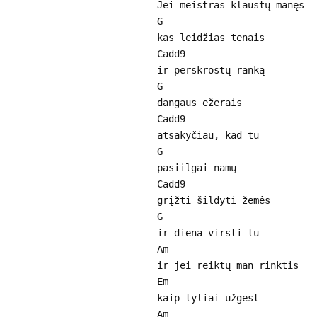
Jei meistras klaustų manęs
G
kas leidžias tenais
Cadd9
ir perskrostų ranką
G
dangaus ežerais
Cadd9
atsakyčiau, kad tu
G
pasiilgai namų
Cadd9
grįžti šildyti žemės
G
ir diena virsti tu
Am
ir jei reiktų man rinktis
Em
kaip tyliai užgest -
Am