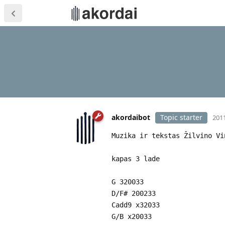
akordaibot
Topic starter
2011
Muzika ir tekstas Žilvino Vi
kapas 3 lade
G 320033
D/F# 200233
Cadd9 x32033
G/B x20033