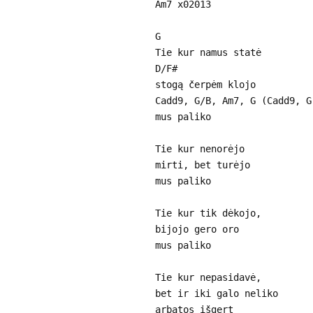
Am7 x02013
G
Tie kur namus statė
D/F#
stogą čerpėm klojo
Cadd9, G/B, Am7, G (Cadd9, G
mus paliko
Tie kur nenorėjo
mirti, bet turėjo
mus paliko
Tie kur tik dėkojo,
bijojo gero oro
mus paliko
Tie kur nepasidavė,
bet ir iki galo neliko
arbatos išgert