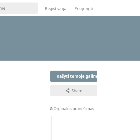
Registracija
Prisijungti
Rašyti temoje galima tik prisijungus
Share
Orginalus pranešimas