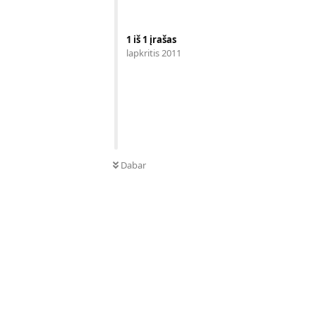
1
iš
1
įrašas
lapkritis 2011
Dabar