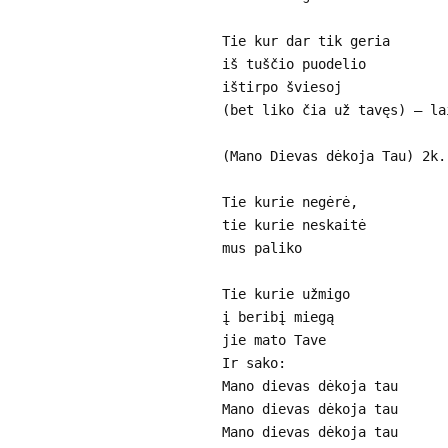
Tie kur dar tik geria
iš tuščio puodelio
ištirpo šviesoj
(bet liko čia už tavęs) – la
(Mano Dievas dėkoja Tau) 2k.
Tie kurie negėrė,
tie kurie neskaitė
mus paliko
Tie kurie užmigo
į beribį miegą
jie mato Tave
Ir sako:
Mano dievas dėkoja tau
Mano dievas dėkoja tau
Mano dievas dėkoja tau