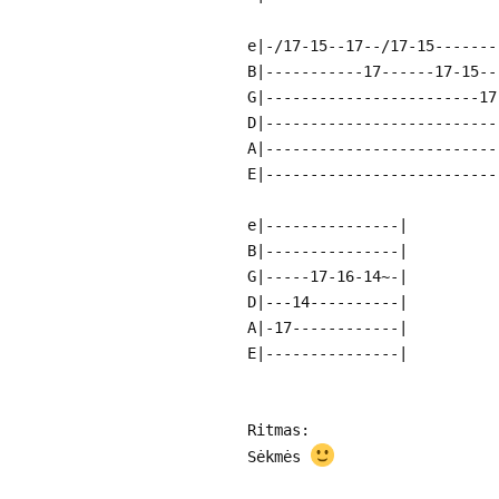
e|-/17-15--17--/17-15-------
B|-----------17------17-15--
G|------------------------17
D|--------------------------
A|--------------------------
E|--------------------------
e|---------------|
B|---------------|
G|-----17-16-14~-|
D|---14----------|
A|-17------------|
E|---------------|
Ritmas:
Sėkmės