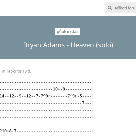
akordai
Bryan Adams - Heaven (solo)
 m. lapkritis 18 d.
--------------------------------------|
----------------------10--8-----------|
14--12--9--12--7-7^9r-------7^9r-5----|
----------------------------------7~--|
--------------------------------------|
--------------------------------------|
^10-8-7-------------------------------|