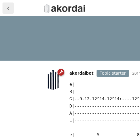
akordaibot
Topic starter
2011
e|--------------------------
B|--------------------------
G|--9-12-12^14-12^14r----12^
D|--------------------------
A|--------------------------
E|--------------------------
e|---------5---------------8