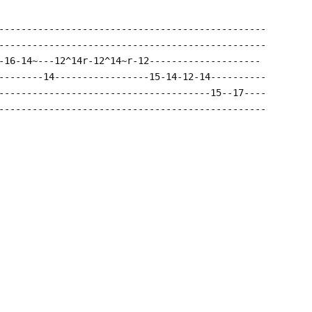
------------------------------------------------
------------------------------------------------
-16-14~---12^14r-12^14~r-12--------------------
--------14-----------------15-14-12-14----------
--------------------------------------15--17----
------------------------------------------------