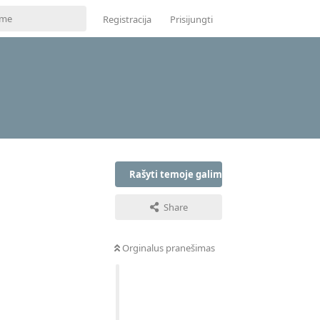
Registracija
Prisijungti
Rašyti temoje galima tik prisijungus
Share
Orginalus pranešimas