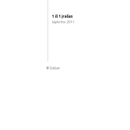
1
iš
1
įrašas
lapkritis 2011
Dabar