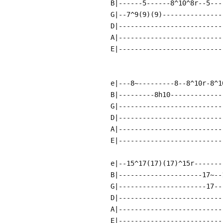
B|------5------8^10^8r--5---
G|--7^9(9)(9)---------------
D|--------------------------
A|--------------------------
E|--------------------------
e|---8~---------8--8^10r-8^1
B|---------8h10-------------
G|--------------------------
D|--------------------------
A|--------------------------
E|--------------------------
e|--15^17(17)(17)^15r-------
B|---------------------17~--
G|----------------------17--
D|--------------------------
A|--------------------------
E|--------------------------