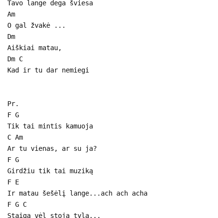
Tavo lange dega šviesa
Am
O gal žvakė ...
Dm
Aiškiai matau,
Dm C
Kad ir tu dar nemiegi
Pr.
F G
Tik tai mintis kamuoja
C Am
Ar tu vienas, ar su ja?
F G
Girdžiu tik tai muziką
F E
Ir matau šešėlį lange...ach ach acha
F G C
Staiga vėl stoja tyla...