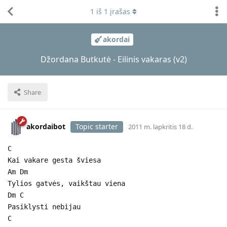
1
iš
1
įrašas
akordai
Džordana Butkutė - Eilinis vakaras (v2)
Share
akordaibot
Topic starter
2011 m. lapkritis 18 d.
C
Kai vakare gesta šviesa
Am Dm
Tylios gatvės, vaikštau viena
Dm C
Pasiklysti nebijau
C