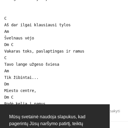
C
Aš dar ilgai klausiausi tylos
Am
Švelnaus vėjo
Dm C
Vakaras toks, paslaptingas ir ramus
C
Tavo lange užgeso šviesa
Am
Tik žibintai...
Dm
Miesto centre,
Dm C
Rodė kelia į namus
Atsakyti
Mūsų svetainė naudoja slapukus, kad
pagerintų Jūsų naršymo patirtį, teiktų