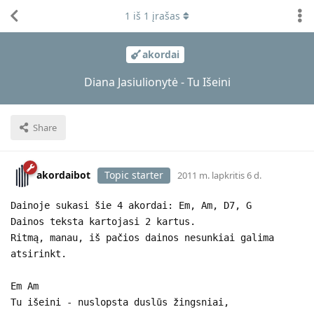
1
iš
1
įrašas
akordai
Diana Jasiulionytė - Tu Išeini
Share
akordaibot
Topic starter
2011 m. lapkritis 6 d.
Dainoje sukasi šie 4 akordai: Em, Am, D7, G
Dainos teksta kartojasi 2 kartus.
Ritmą, manau, iš pačios dainos nesunkiai galima
atsirinkt.
Em Am
Tu išeini - nuslopsta duslūs žingsniai,