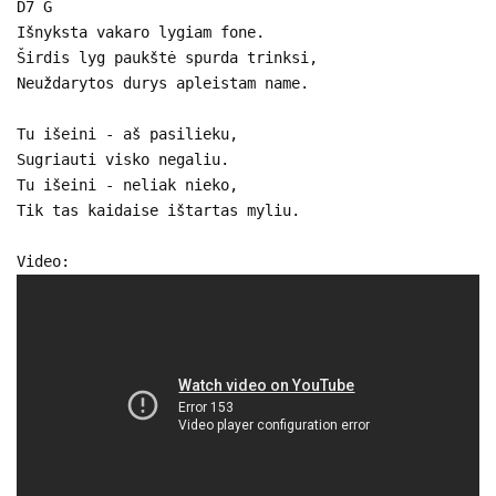
D7 G
Išnyksta vakaro lygiam fone.
Širdis lyg paukštė spurda trinksi,
Neuždarytos durys apleistam name.
Tu išeini - aš pasilieku,
Sugriauti visko negaliu.
Tu išeini - neliak nieko,
Tik tas kaidaise ištartas myliu.
Video: