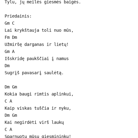
Tylu, jų meilės giesmės baigės.
Priedainis:
Gm C
Lai krykštauja toli nuo mūs,
Fm Dm
Užmiršę darganas ir lietų!
Gm A
Išskridę paukščiai į namus
Dm
Sugrįš pavasarį saulėtą.
Dm Gm
Kokia baugi rimtis aplinkui,
C A
Kaip viskas tuščia ir nyku,
Dm Gm
Kai negirdėti virš laukų
C A
Sparnuotų mūsų giesmininkų!