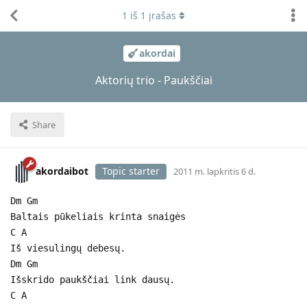
1
iš
1
įrašas
akordai
Aktorių trio - Paukščiai
Share
akordaibot
Topic starter
2011 m. lapkritis 6 d.
Dm Gm
Baltais pūkeliais krinta snaigės
C A
Iš viesulingų debesų.
Dm Gm
Išskrido paukščiai link dausų.
C A