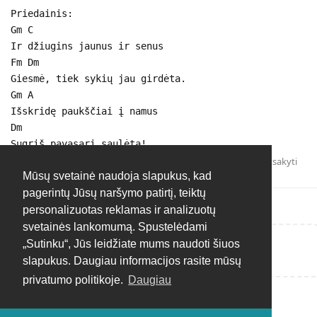
Priedainis:
Gm C
Ir džiugins jaunus ir senus
Fm Dm
Giesmė, tiek sykių jau girdėta.
Gm A
Išskridę paukščiai į namus
Dm
Sugrįš pavasarį saulėtą!
Atsakyti
Mūsų svetainė naudoja slapukus, kad
pagerintų Jūsų naršymo patirtį, teiktų
personalizuotas reklamas ir analizuotų
svetainės lankomumą. Spustelėdami
„Sutinku“, Jūs leidžiate mums naudoti šiuos
Rašyti atsakymą...
slapukus. Daugiau informacijos rasite mūsų
privatumo politikoje.
Daugiau