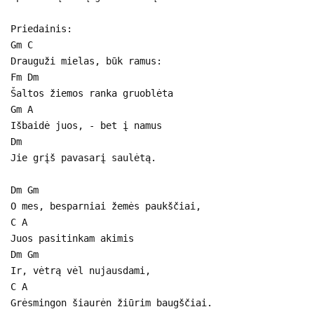
Priedainis:
Gm C
Drauguži mielas, būk ramus:
Fm Dm
Šaltos žiemos ranka gruoblėta
Gm A
Išbaidė juos, - bet į namus
Dm
Jie grįš pavasarį saulėtą.
Dm Gm
O mes, besparniai žemės paukščiai,
C A
Juos pasitinkam akimis
Dm Gm
Ir, vėtrą vėl nujausdami,
C A
Grėsmingon šiaurėn žiūrim baugščiai.