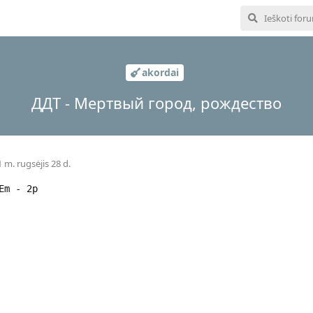
akordai
ДДТ - Мертвый город, рождество
 m. rugsėjis 28 d.
Em - 2p