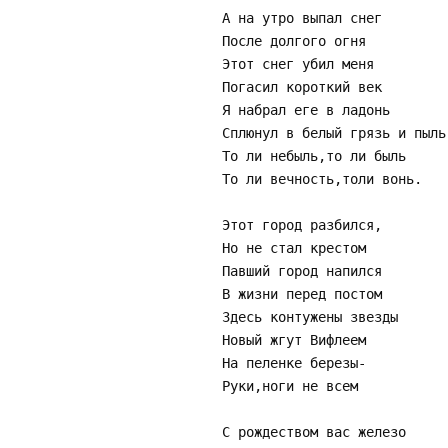
А на утро выпал снег
После долгого огня
Этот снег убил меня
Погасил короткий век
Я набрал еге в ладонь
Сплюнул в белый грязь и пыль
То ли небыль,то ли быль
То ли вечность,толи вонь.
Этот город разбился,
Но не стал крестом
Павший город напился
В жизни перед постом
Здесь контужены звезды
Новый жгут Вифлеем
На пеленке березы-
Руки,ноги не всем
С рождеством вас железо