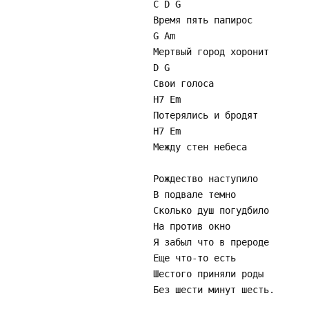
C D G
Время пять папирос
G Am
Мертвый город хоронит
D G
Свои голоса
H7 Em
Потерялись и бродят
H7 Em
Между стен небеса
Рождество наступило
В подвале темно
Сколько душ погудбило
На против окно
Я забыл что в прероде
Еще что-то есть
Шестого приняли роды
Без шести минут шесть.