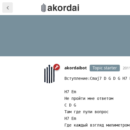
akordaibot
Topic starter
2011
Вступление:Cmaj7 D G D G H7 
H7 Em
Не пройти мне ответом
C D G
Там где пули вопрос
H7 Em
Где каждый взгляд милиметром