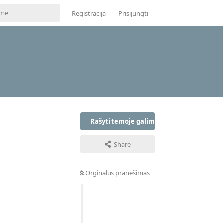
Registracija
Prisijungti
Rašyti temoje galima tik prisijungus
Share
Orginalus pranešimas