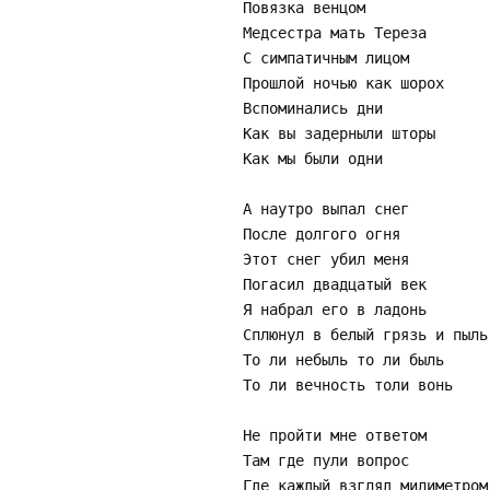
Повязка венцом
Медсестра мать Тереза
С симпатичным лицом
Прошлой ночью как шорох
Вспоминались дни
Как вы задерныли шторы
Как мы были одни
А наутро выпал снег
После долгого огня
Этот снег убил меня
Погасил двадцатый век
Я набрал его в ладонь
Сплюнул в белый грязь и пыль
То ли небыль то ли быль
То ли вечность толи вонь
Не пройти мне ответом
Там где пули вопрос
Где каждый взгляд милиметром