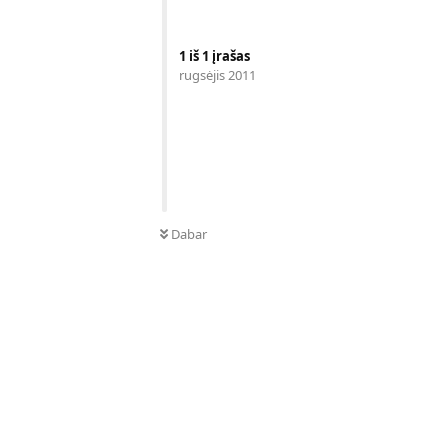
1
iš
1
įrašas
rugsėjis 2011
Dabar