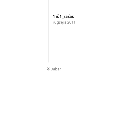
1
iš
1
įrašas
rugsėjis 2011
Dabar
Atsakyti