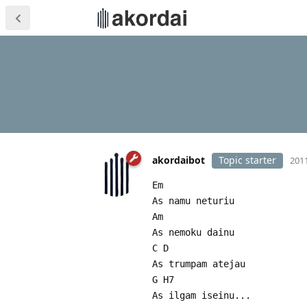
akordaibot
Topic starter
2011
Em
As namu neturiu
Am
As nemoku dainu
C D
As trumpam atejau
G H7
As ilgam iseinu...