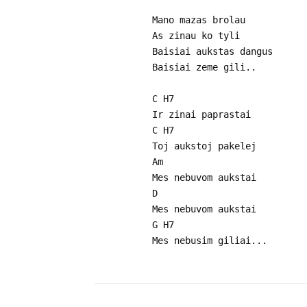
Mano mazas brolau
As zinau ko tyli
Baisiai aukstas dangus
Baisiai zeme gili..
C H7
Ir zinai paprastai
C H7
Toj aukstoj pakelej
Am
Mes nebuvom aukstai
D
Mes nebuvom aukstai
G H7
Mes nebusim giliai...