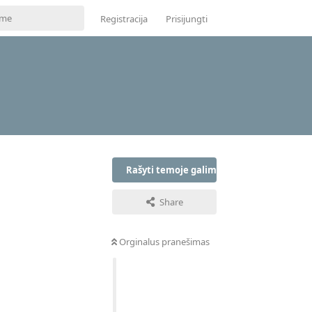
Registracija
Prisijungti
Rašyti temoje galima tik prisijungus
Share
Orginalus pranešimas