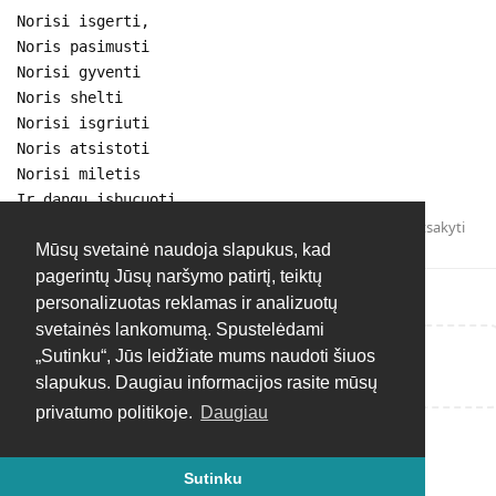
Norisi isgerti,
Noris pasimusti
Norisi gyventi
Noris shelti
Norisi isgriuti
Noris atsistoti
Norisi miletis
Ir dangu isbucuoti
Atsakyti
Mūsų svetainė naudoja slapukus, kad
pagerintų Jūsų naršymo patirtį, teiktų
personalizuotas reklamas ir analizuotų
svetainės lankomumą. Spustelėdami
„Sutinku“, Jūs leidžiate mums naudoti šiuos
Rašyti atsakymą...
slapukus. Daugiau informacijos rasite mūsų
privatumo politikoje.
Daugiau
Sutinku