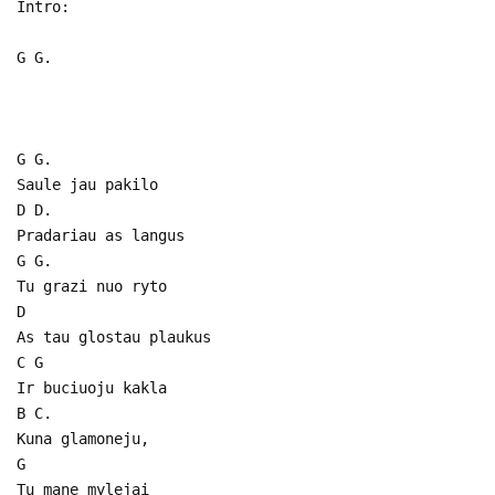
Intro:
G G.
G G.
Saule jau pakilo
D D.
Pradariau as langus
G G.
Tu grazi nuo ryto
D
As tau glostau plaukus
C G
Ir buciuoju kakla
B C.
Kuna glamoneju,
G
Tu mane mylejai