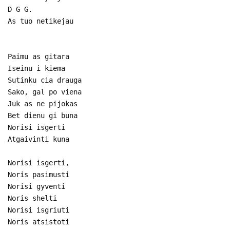
D G G.
As tuo netikejau
Paimu as gitara
Iseinu i kiema
Sutinku cia drauga
Sako, gal po viena
Juk as ne pijokas
Bet dienu gi buna
Norisi isgerti
Atgaivinti kuna
Norisi isgerti,
Noris pasimusti
Norisi gyventi
Noris shelti
Norisi isgriuti
Noris atsistoti