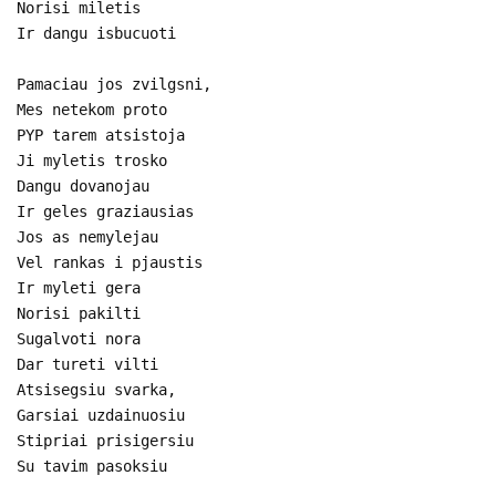
Norisi miletis
Ir dangu isbucuoti
Pamaciau jos zvilgsni,
Mes netekom proto
PYP tarem atsistoja
Ji myletis trosko
Dangu dovanojau
Ir geles graziausias
Jos as nemylejau
Vel rankas i pjaustis
Ir myleti gera
Norisi pakilti
Sugalvoti nora
Dar tureti vilti
Atsisegsiu svarka,
Garsiai uzdainuosiu
Stipriai prisigersiu
Su tavim pasoksiu