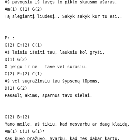
Aš pavogsiu iš tavęs to pikto skausmo ašaras,
Am(1) C(1) G(2)
Tą slegiantį liūdesį.. Sakyk sakyk kur tu esi..
Pr.:
G(2) Em(2) C(1)
Aš leisiu išeiti tau, lauksiu kol gryši,
D(1) G(2)
O jeigu ir ne - tave vėl surasiu.
G(2) Em(2) C(1)
Aš vėl sugražinsiu tau šypseną lūpoms,
D(1) G(2)
Pasaulį akims, sparnus tavo sielai.
G(2) Bm(2)
Mano meile, aš tikiu, kad nesvarbu ar daug klaidų.
Am(1) C(1) G(1)*
Kas buvo pražuvo. Svarbu, kad mes dabar kartu.