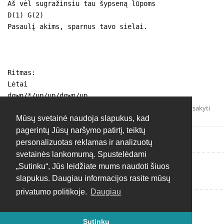
Aš vėl sugražinsiu tau šypseną lūpoms
D(1) G(2)
Pasaulį akims, sparnus tavo sielai.
Ritmas:
Lėtai
down/*/up/up/down/up
Atsakyti
Mūsų svetainė naudoja slapukus, kad
pagerintų Jūsų naršymo patirtį, teiktų
personalizuotas reklamas ir analizuotų
svetainės lankomumą. Spustelėdami
„Sutinku“, Jūs leidžiate mums naudoti šiuos
Rašyti atsakymą...
slapukus. Daugiau informacijos rasite mūsų
privatumo politikoje.
Daugiau
Sutinku