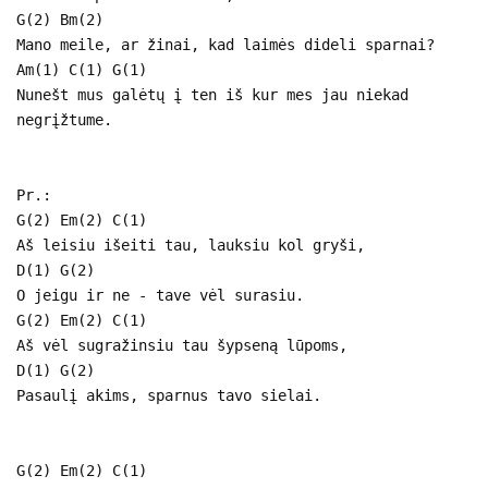
G(2) Bm(2)
Mano meile, ar žinai, kad laimės dideli sparnai?
Am(1) C(1) G(1)
Nunešt mus galėtų į ten iš kur mes jau niekad
negrįžtume.
Pr.:
G(2) Em(2) C(1)
Aš leisiu išeiti tau, lauksiu kol gryši,
D(1) G(2)
O jeigu ir ne - tave vėl surasiu.
G(2) Em(2) C(1)
Aš vėl sugražinsiu tau šypseną lūpoms,
D(1) G(2)
Pasaulį akims, sparnus tavo sielai.
G(2) Em(2) C(1)