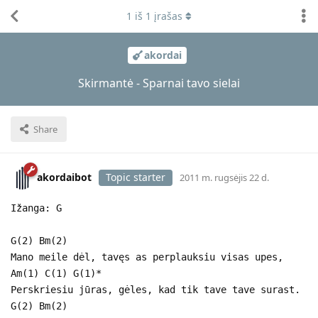
1
iš
1
įrašas
akordai
Skirmantė - Sparnai tavo sielai
Share
akordaibot
Topic starter
2011 m. rugsėjis 22 d.
Ižanga: G
G(2) Bm(2)
Mano meile dėl, tavęs as perplauksiu visas upes,
Am(1) C(1) G(1)*
Perskriesiu jūras, gėles, kad tik tave tave surast.
G(2) Bm(2)