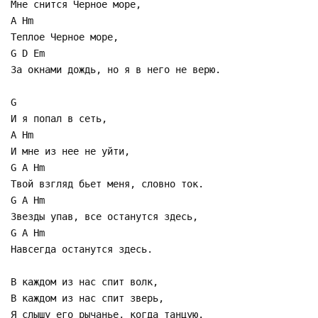
Мне снится Черное море,
A Hm
Теплое Черное море,
G D Em
За окнами дождь, но я в него не верю.
G
И я попал в сеть,
A Hm
И мне из нее не уйти,
G A Hm
Твой взгляд бьет меня, словно ток.
G A Hm
Звезды упав, все останутся здесь,
G A Hm
Навсегда останутся здесь.
В каждом из нас спит волк,
В каждом из нас спит зверь,
Я слышу его рычанье, когда танцую.