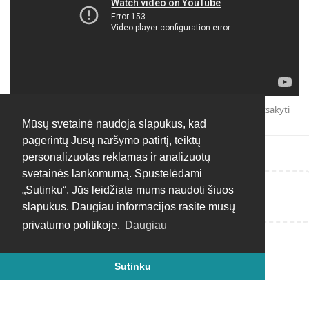
Atsakyti
Mūsų svetainė naudoja slapukus, kad
pagerintų Jūsų naršymo patirtį, teiktų
personalizuotas reklamas ir analizuotų
svetainės lankomumą. Spustelėdami
„Sutinku“, Jūs leidžiate mums naudoti šiuos
Rašyti atsakymą...
slapukus. Daugiau informacijos rasite mūsų
privatumo politikoje.
Daugiau
Sutinku