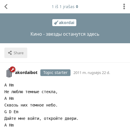
1
iš
1
įrašas
akordai
Кино - звезды останутся здесь
Share
akordaibot
Topic starter
2011 m. rugsėjis 22 d.
A Hm
Не люблю темные стекла,
A Hm
Сквозь них темное небо.
G D Em
Дайте мне войти, откройте двери.
A Hm