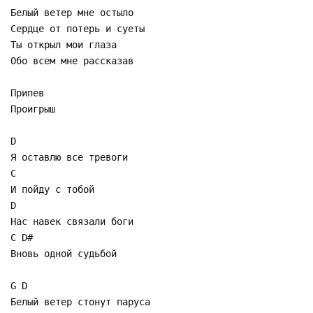
Белый ветер мне остыло
Сердце от потерь и суеты
Ты открыл мои глаза
Обо всем мне рассказав
Припев
Проигрыш
D
Я оставлю все тревоги
C
И пойду с тобой
D
Нас навек связали боги
C D#
Вновь одной судьбой
G D
Белый ветер стонут паруса