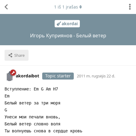
1
iš
1
įrašas
akordai
Игорь Куприянов - Белый ветер
Share
akordaibot
Topic starter
2011 m. rugsėjis 22 d.
Вступление: Em G Am H7
Em
Белый ветер за три моря
G
Унеси мои печали вновь,
Белый ветер словно воля
Ты волнуешь снова в сердце кровь