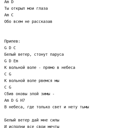
Am D
Ты открыл мои глаза
Am C
Обо всем не рассказав
Припев:
G D C
Белый ветер, стонут паруса
G D Em
К вольной воле - прямо в небеса
C G
К вольной воле рвемся мы
C G
Сбив оковы злой зимы -
Am D G H7
В небеса, где только свет и нету тьмы
Белый ветер дай мне силы
И исполни все свои мечты