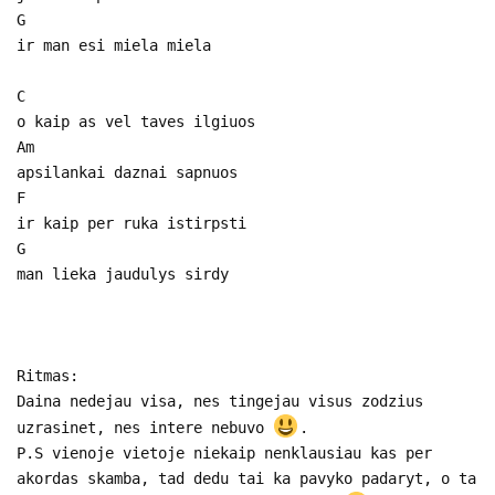
G
ir man esi miela miela
C
o kaip as vel taves ilgiuos
Am
apsilankai daznai sapnuos
F
ir kaip per ruka istirpsti
G
man lieka jaudulys sirdy
Ritmas:
Daina nedejau visa, nes tingejau visus zodzius
uzrasinet, nes intere nebuvo
.
P.S vienoje vietoje niekaip nenklausiau kas per
akordas skamba, tad dedu tai ka pavyko padaryt, o ta