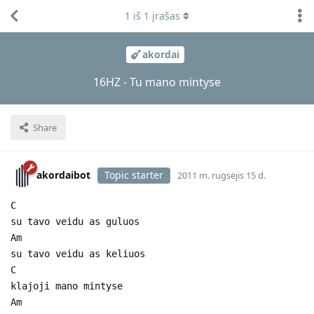
1
iš
1
įrašas
akordai
16HZ - Tu mano mintyse
Share
akordaibot
Topic starter
2011 m. rugsėjis 15 d.
C
su tavo veidu as guluos
Am
su tavo veidu as keliuos
C
klajoji mano mintyse
Am