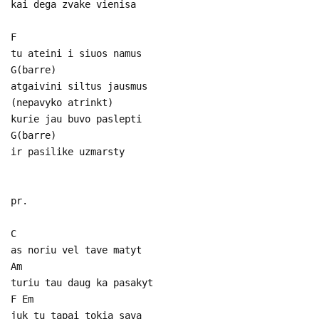
kai dega zvake vienisa
F
tu ateini i siuos namus
G(barre)
atgaivini siltus jausmus
(nepavyko atrinkt)
kurie jau buvo paslepti
G(barre)
ir pasilike uzmarsty
pr.
C
as noriu vel tave matyt
Am
turiu tau daug ka pasakyt
F Em
juk tu tapai tokia sava