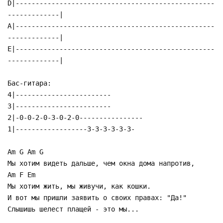
D|--------------------------------------------------
-------------|
A|--------------------------------------------------
-------------|
E|--------------------------------------------------
-------------|
Бас-гитара:
4|------------------------
3|------------------------
2|-0-0-2-0-3-0-2-0----------------
1|------------------3-3-3-3-3-3-
Am G Am G
Мы хотим видеть дальше, чем окна дома напротив,
Am F Em
Мы хотим жить, мы живучи, как кошки.
И вот мы пришли заявить о своих правах: "Да!"
Слышишь шелест плащей - это мы...