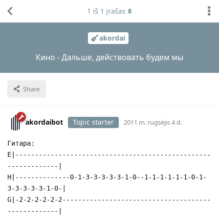
1
iš
1
įrašas
akordai
Кино - Дальше, действовать будем мы
Share
akordaibot
Topic starter
2011 m. rugsėjis 4 d.
Гитара:
E|--------------------------------------------------
-------------|
H|--------------0-1-3-3-3-3-3-1-0--1-1-1-1-1-1-0-1-
3-3-3-3-3-1-0-|
G|-2-2-2-2-2-2--------------------------------------
-------------|