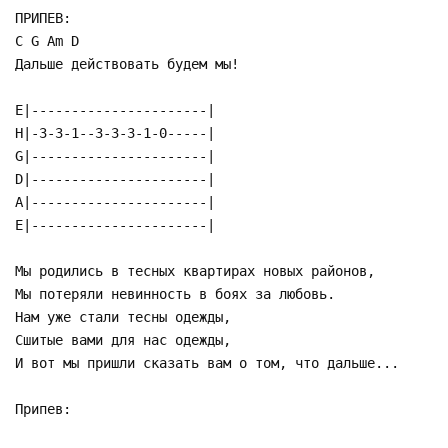
ПРИПЕВ:
C G Am D
Дальше действовать будем мы!
E|----------------------|
H|-3-3-1--3-3-3-1-0-----|
G|----------------------|
D|----------------------|
A|----------------------|
E|----------------------|
Мы родились в тесных квартирах новых районов,
Мы потеряли невинность в боях за любовь.
Нам уже стали тесны одежды,
Сшитые вами для нас одежды,
И вот мы пришли сказать вам о том, что дальше...
Припев: