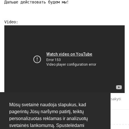
Дальше действовать будем мы!
Video:
Atsakyti
Mūsų svetainė naudoja slapukus, kad
pagerintų Jūsų naršymo patirtį, teiktų
personalizuotas reklamas ir analizuotų
svetainės lankomumą. Spustelėdami