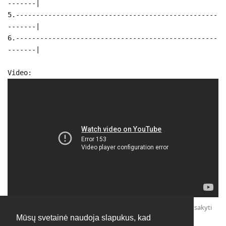
-------|
5.--------------------------------------------------
-------|
6.--------------------------------------------------
-------|
Video:
Atsakyti
Mūsų svetainė naudoja slapukus, kad