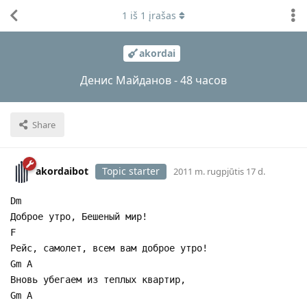
1
iš
1
įrašas
akordai
Денис Майданов - 48 часов
Share
akordaibot
Topic starter
2011 m. rugpjūtis 17 d.
Dm
Доброе утро, Бешеный мир!
F
Рейс, самолет, всем вам доброе утро!
Gm A
Вновь убегаем из теплых квартир,
Gm A