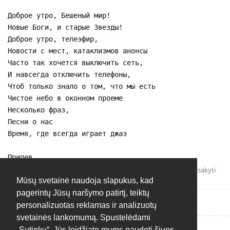
Доброе утро, Бешеный мир!
Новые Боги, и старые Звезды!
Доброе утро, телеэфир,
Новости с мест, катаклизмов анонсы
Часто так хочется выключить сеть,
И навсегда отключить телефоны,
Чтоб только знало о том, что мы есть
Чистое небо в оконном проеме
Несколько фраз,
Песни о нас
Время, где всегда играет джаз
Припев
Atsakyti
Mūsų svetainė naudoja slapukus, kad
pagerintų Jūsų naršymo patirtį, teiktų
personalizuotas reklamas ir analizuotų
svetainės lankomumą. Spustelėdami
„Sutinku“, Jūs leidžiate mums naudoti šiuos