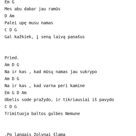
Em G
Mes abu dabar jau ramūs
D Am
Palei upę musu namas
C D G
Gal kažkiek, į seną laivą panašus
Pried.
Am D G
Na ir kas , kad mūsų namas jau sukrypo
Am D G
Na ir kas , kad varna peri kamine
Em G D Am
Obelis sode pražydo, ir tikriausiai iš pavydo
C D G
Trimituoja baltos gulbės Nemune
.Po langais žolynai šlama