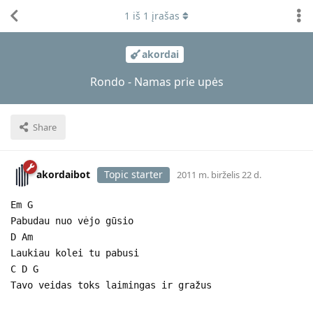
1
iš
1
įrašas
akordai
Rondo - Namas prie upės
Share
akordaibot
Topic starter
2011 m. birželis 22 d.
Em G
Pabudau nuo vėjo gūsio
D Am
Laukiau kolei tu pabusi
C D G
Tavo veidas toks laimingas ir gražus