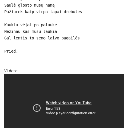
Saulė glosto mūsų namą
Pažiurek kaip virpa lapai drebules
Kaukia vėjai po palaukę
Nežinau kas musu laukia
Gal lemtis to seno laivo pagailės
Pried.
Video: