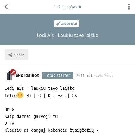
1
iš
1
įrašas
akordai
Ledi Ais - Laukiu tavo laiško
Share
akordaibot
Topic starter
2011 m. birželis 22 d.
Ledi ais - laukiu tavo laiško
Intro
Hm | G | D | F# || 2x
Hm G
Kaip dažnai galvoji tu -
D F#
Klausiu aš danguj kabančių žvaigždžių -