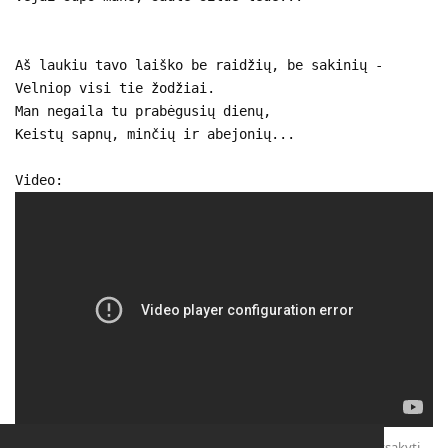
Aš laukiu tavo laiško be raidžių, be sakinių -
Velniop visi tie žodžiai.
Man negaila tu prabėgusių dienų,
Keistų sapnų, minčių ir abejonių...
Video:
Atsakyti