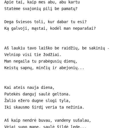
Apie tai, kaip mes abu, abu kartu
Statėme svajonių pilį be pamatų?
Dega šviesos toli, kur dabar tu esi?
Ką galvoji, mąstai, kodėl man neparašai?
Aš laukiu tavo laiško be raidžių, be sakinių -
Velniop visi tie žodžiai.
Man negaila tu prabėgusių dienų,
Keistų sapnų, minčių ir abejonių...
Kai ateis nauja diena,
Patekės danguj saulė geltona.
Žalio ežero dugne slogi tyla,
Iki skausmo širdį veria ta nežinia.
Aš kaip nendrė buvau, vandeny sušalau,
Vėjai supo mane, saulė šildė lede...