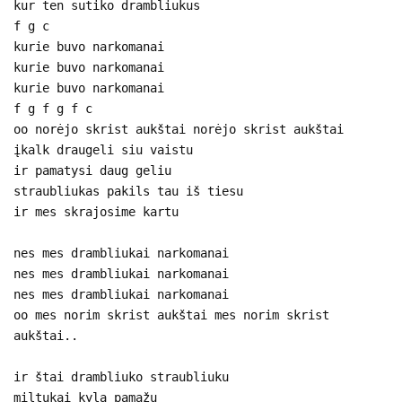
kur ten sutiko drambliukus
f g c
kurie buvo narkomanai
kurie buvo narkomanai
kurie buvo narkomanai
f g f g f c
oo norėjo skrist aukštai norėjo skrist aukštai
įkalk draugeli siu vaistu
ir pamatysi daug geliu
straubliukas pakils tau iš tiesu
ir mes skrajosime kartu
nes mes drambliukai narkomanai
nes mes drambliukai narkomanai
nes mes drambliukai narkomanai
oo mes norim skrist aukštai mes norim skrist
aukštai..
ir štai drambliuko straubliuku
miltukai kyla pamažu