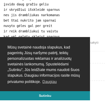
įsvido daug gražiu geliu
ir skrydžiui išskleidė sparnus
nes jis drambliukas narkomanas
bet štai nukrito jam sparnai
nuvyto gėles gal per greit
ir reik drambliukui tu vaistu
kad vėl galėtų skleist sparnus
Atsakyti
Mūsų svetainė naudoja slapukus, kad
pagerintų Jūsų naršymo patirtį, teiktų
personalizuotas reklamas ir analizuotų
svetainės lankomumą. Spustelėdami
„Sutinku“, Jūs leidžiate mums naudoti šiuos
Rašyti atsakymą...
slapukus. Daugiau informacijos rasite mūsų
privatumo politikoje.
Daugiau
Sutinku