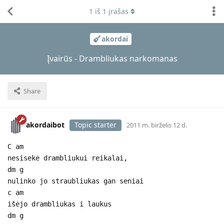
1
iš
1
įrašas
akordai
Įvairūs - Drambliukas narkomanas
Share
akordaibot
Topic starter
2011 m. birželis 12 d.
C am
nesisekė drambliukui reikalai,
dm g
nulinko jo straubliukas gan seniai
c am
išėjo drambliukas i laukus
dm g