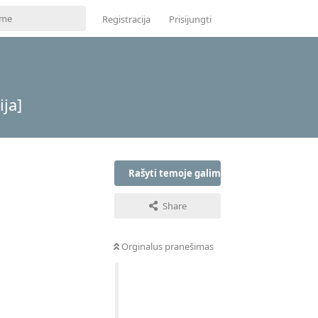
Registracija
Prisijungti
ja]
Rašyti temoje galima tik prisijungus
Share
Orginalus pranešimas