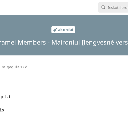
akordai
ramel Members - Maironiui [lengvesnė versi
 m. gegužė 17 d.
grizti
is