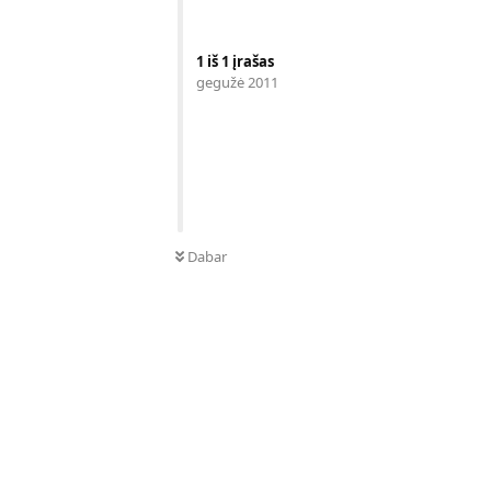
1
iš
1
įrašas
gegužė 2011
Dabar