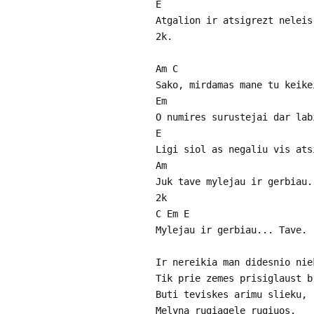
E
Atgalion ir atsigrezt neleis
2k.
Am C
Sako, mirdamas mane tu keike
Em
O numires surustejai dar lab
E
Ligi siol as negaliu vis ats
Am
Juk tave mylejau ir gerbiau.
2k
C Em E
Mylejau ir gerbiau... Tave.
Ir nereikia man didesnio nie
Tik prie zemes prisiglaust b
Buti teviskes arimu slieku,
Melyna rugiagele rugiuos.