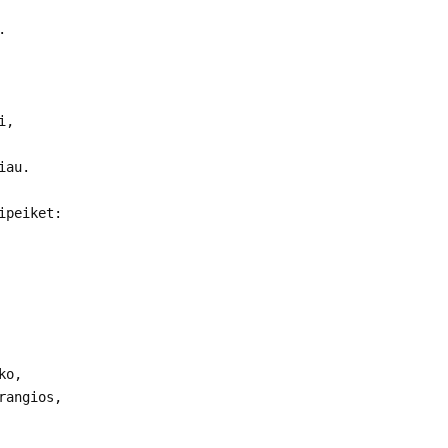
.
i,
iau.
ipeiket:
ko,
rangios,