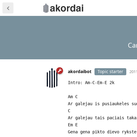
Ca
akordaibot
Topic starter
2011
Intro: Am-C-Em-E 2k
Am C
Ar galejau is pusiaukeles su
C
Ar galejau tais paciais taka
Em E
Gena gena pikto dievo rykste