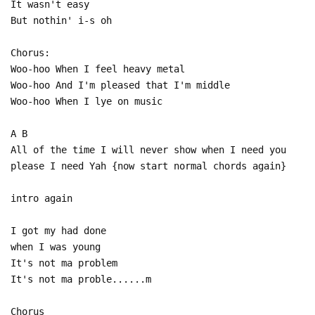
It wasn't easy
But nothin' i-s oh
Chorus:
Woo-hoo When I feel heavy metal
Woo-hoo And I'm pleased that I'm middle
Woo-hoo When I lye on music
A B
All of the time I will never show when I need you
please I need Yah {now start normal chords again}
intro again
I got my had done
when I was young
It's not ma problem
It's not ma proble......m
Chorus