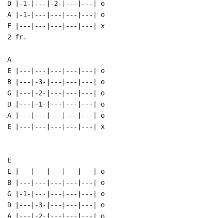
D |-1-|---|-2-|---|---| o
A |-1-|---|---|---|---| o
E |---|---|---|---|---| x
2 fr.
A
E |---|---|---|---|---| o
B |---|-3-|---|---|---| o
G |---|-2-|---|---|---| o
D |---|-1-|---|---|---| o
A |---|---|---|---|---| o
E |---|---|---|---|---| x
E
E |---|---|---|---|---| o
B |---|---|---|---|---| o
G |-1-|---|---|---|---| o
D |---|-3-|---|---|---| o
A |---|-2-|---|---|---| o