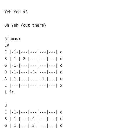
Yeh Yeh x3
Oh Yeh {cut there}
Ritmas:
C#
E |-1-|---|---|---|---| o
B |-1-|-2-|---|---|---| o
G |-1-|---|---|---|---| o
D |-1-|---|-3-|---|---| o
A |-1-|---|---|-4-|---| o
E |---|---|---|---|---| x
1 fr.
B
E |-1-|---|---|---|---| o
B |-1-|---|-4-|---|---| o
G |-1-|---|-3-|---|---| o