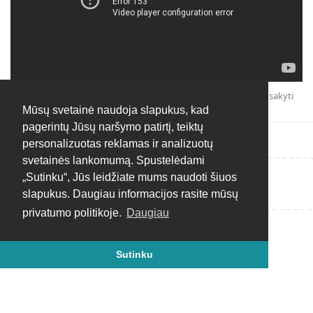
Atsakyti
Mūsų svetainė naudoja slapukus, kad
pagerintų Jūsų naršymo patirtį, teiktų
personalizuotas reklamas ir analizuotų
svetainės lankomumą. Spustelėdami
„Sutinku“, Jūs leidžiate mums naudoti šiuos
Rašyti atsakymą...
slapukus. Daugiau informacijos rasite mūsų
privatumo politikoje.
Daugiau
Sutinku