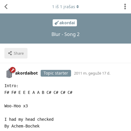
1
iš
1
įrašas
akordai
Blur - Song 2
Share
akordaibot
Topic starter
2011 m. gegužė 17 d.
Intro:
F# F# E E E A A B C# C# C# C#
Woo-Hoo x3
I had my head checked
By Achem-Bochek