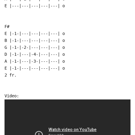
E |---|---|---|---|---| o
F#
E |-1-|---|---|---|---| o
B |-1-|---|---|---|---| o
G |-1-|-2-|---|---|---| o
D |-1-|---|-4-|---|---| o
A |-1-|---|-3-|---|---| o
E |-1-|---|---|---|---| o
2 fr.
Video: