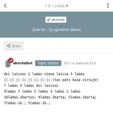
1
iš
1
įrašas
akordai
Įvairūs - Su gimimo diena
Share
akordaibot
Topic starter
2011 m. balandis 25 d.
dvi laisvos 2 ladas viena laisva 5 ladas
||-||-||-||-||-||-||-||-(tas pats kaip virsuje)
7 ladas 5 ladas dvi laisvos
9ladas 7 ladas 5 ladas 4 ladas 2 ladas
10ladas-2kartus; 9ladas-1kartą; 5ladas-1kartą;
7ladas-1k.; 5ladas-1k.;