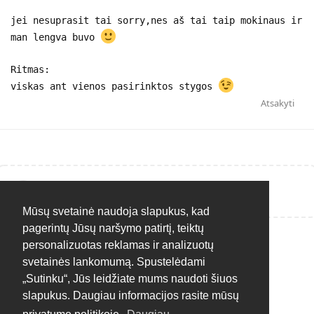
jei nesuprasit tai sorry,nes aš tai taip mokinaus ir
man lengva buvo
Ritmas:
viskas ant vienos pasirinktos stygos
Atsakyti
Rašyti atsakymą...
Mūsų svetainė naudoja slapukus, kad
pagerintų Jūsų naršymo patirtį, teiktų
personalizuotas reklamas ir analizuotų
svetainės lankomumą. Spustelėdami
„Sutinku“, Jūs leidžiate mums naudoti šiuos
slapukus. Daugiau informacijos rasite mūsų