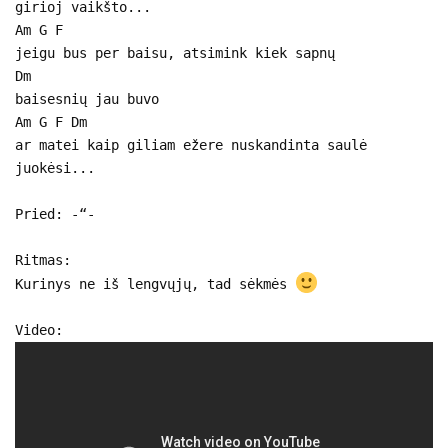
girioj vaikšto...
Am G F
jeigu bus per baisu, atsimink kiek sapnų
Dm
baisesnių jau buvo
Am G F Dm
ar matei kaip giliam ežere nuskandinta saulė
juokėsi...
Pried: -“-
Ritmas:
Kurinys ne iš lengvųjų, tad sėkmės
Video: