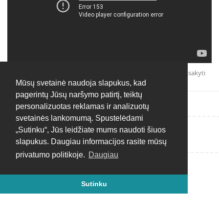
Atsakyti
Mūsų svetainė naudoja slapukus, kad
pagerintų Jūsų naršymo patirtį, teiktų
personalizuotas reklamas ir analizuotų
svetainės lankomumą. Spustelėdami
„Sutinku“, Jūs leidžiate mums naudoti šiuos
Rašyti atsakymą...
slapukus. Daugiau informacijos rasite mūsų
privatumo politikoje.
Daugiau
Sutinku