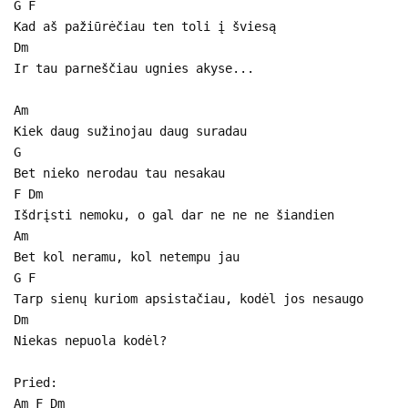
G F
Kad aš pažiūrėčiau ten toli į šviesą
Dm
Ir tau parneščiau ugnies akyse...
Am
Kiek daug sužinojau daug suradau
G
Bet nieko nerodau tau nesakau
F Dm
Išdrįsti nemoku, o gal dar ne ne ne šiandien
Am
Bet kol neramu, kol netempu jau
G F
Tarp sienų kuriom apsistačiau, kodėl jos nesaugo
Dm
Niekas nepuola kodėl?
Pried:
Am F Dm