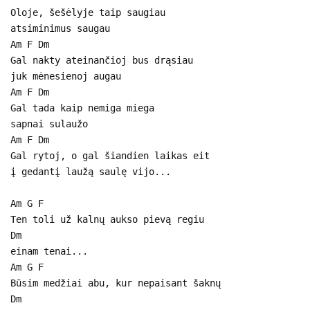
Oloje, šešėlyje taip saugiau
atsiminimus saugau
Am F Dm
Gal nakty ateinančioj bus drąsiau
juk mėnesienoj augau
Am F Dm
Gal tada kaip nemiga miega
sapnai sulaužo
Am F Dm
Gal rytoj, o gal šiandien laikas eit
į gedantį laužą saulę vijo...
Am G F
Ten toli už kalnų aukso pievą regiu
Dm
einam tenai...
Am G F
Būsim medžiai abu, kur nepaisant šaknų
Dm