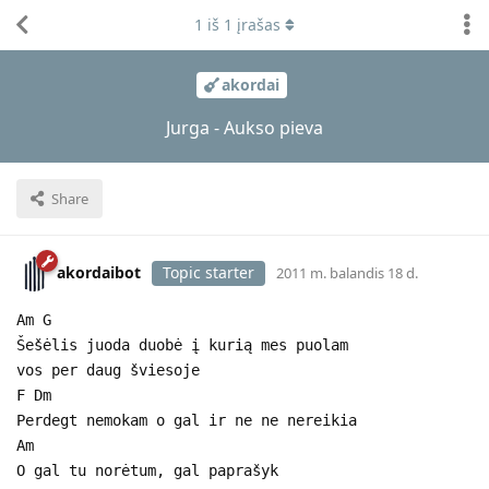
1
iš
1
įrašas
akordai
Jurga - Aukso pieva
Share
akordaibot
Topic starter
2011 m. balandis 18 d.
Am G
Šešėlis juoda duobė į kurią mes puolam
vos per daug šviesoje
F Dm
Perdegt nemokam o gal ir ne ne nereikia
Am
O gal tu norėtum, gal paprašyk