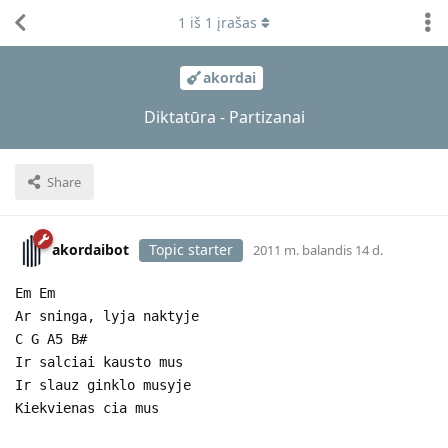
1
iš
1
įrašas
akordai
Diktatūra - Partizanai
Share
akordaibot
Topic starter
2011 m. balandis 14 d.
Em Em
Ar sninga, lyja naktyje
C G A5 B#
Ir salciai kausto mus
Ir slauz ginklo musyje
Kiekvienas cia mus