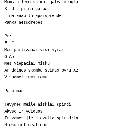
Mums plieno salmai galva dengia
Sirdis pilna garbes
Eina anapiln apsisprende
Ranka nesudrebes
Pr:
Em C
Mes partizanai visi vyrai
G A5
Mes viepaciai misku
Ar dainos skamba svinas byra X2
Visuomet mums ramu
Pereimas
Tevynes meile aiskiai spindi
Akyse ir veiduos
Ir zemes jie dievulio spirndzio
Niekuomet neatiduos