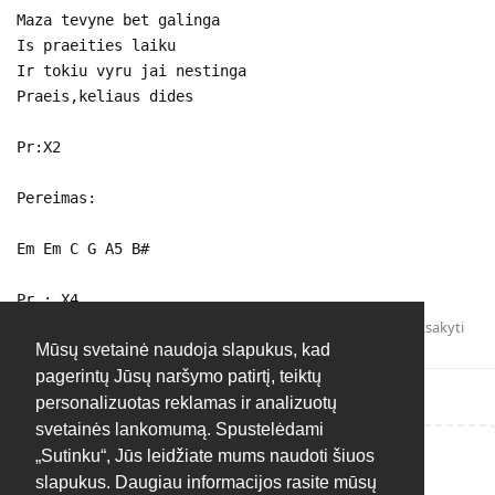
Maza tevyne bet galinga
Is praeities laiku
Ir tokiu vyru jai nestinga
Praeis,keliaus dides
Pr:X2
Pereimas:
Em Em C G A5 B#
Pr.: X4
Atsakyti
Mūsų svetainė naudoja slapukus, kad
pagerintų Jūsų naršymo patirtį, teiktų
personalizuotas reklamas ir analizuotų
svetainės lankomumą. Spustelėdami
„Sutinku“, Jūs leidžiate mums naudoti šiuos
Rašyti atsakymą...
slapukus. Daugiau informacijos rasite mūsų