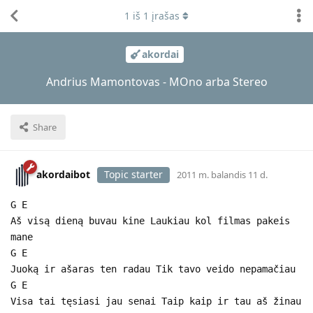
1
iš
1
įrašas
akordai
Andrius Mamontovas - MOno arba Stereo
Share
akordaibot
Topic starter
2011 m. balandis 11 d.
G E
Aš visą dieną buvau kine Laukiau kol filmas pakeis
mane
G E
Juoką ir ašaras ten radau Tik tavo veido nepamačiau
G E
Visa tai tęsiasi jau senai Taip kaip ir tau aš žinau