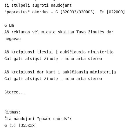
šį stulpelį sugroti naudojant
"paprastus" akordus - G [320033/320003], Em [022000]
G Em
Aš reklamas vėl mieste skaitau Tavo žinutės dar
negavau
Aš kreipiuosi tiesiai į aukščiausią ministeriją
Gal gali atsiųst žinutę - mono arba stereo
Aš kreipiuosi dar kart į aukščiausią ministeriją
Gal gali atsiųst žinutę - mono arba stereo
Stereo...
Ritmas:
Čia naudojami "power chords":
G (5) [355xxx]