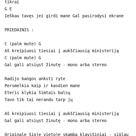
tikrai
G E
Ieškau tavęs jei girdi mane Gal pasirodysi ekrane
PRIEDAINIS :
C (palm mute) G
Aš kreipiuosi tiesiai į aukščiausią ministeriją
C (palm mute) G
Gal gali atsiųst žinutę - mono arba stereo
Radijo bangos anksti ryte
Persmelkia kaip ir kasdien mane
Eteris klykia šimtais balsų
Tavo tik tai nerandu tarp jų
Aš kreipiuosi tiesiai į aukščiausią ministeriją
Gal gali atsiųst žinutę - mono arba stereo
Originale šioje vietoje skamba klavišiniai - siūlau