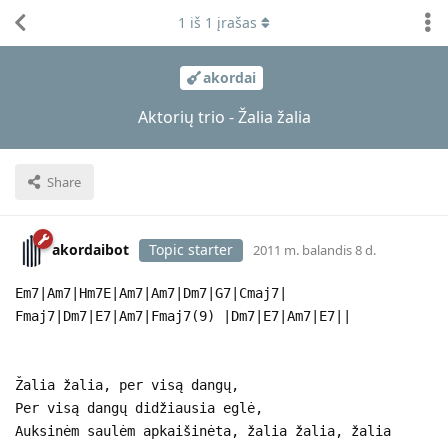
1
iš
1
įrašas
akordai
Aktorių trio - Žalia žalia
Share
akordaibot
Topic starter
2011 m. balandis 8 d.
Em7|Am7|Hm7E|Am7|Am7|Dm7|G7|Cmaj7|
Fmaj7|Dm7|E7|Am7|Fmaj7(9) |Dm7|E7|Am7|E7||
Žalia žalia, per visą dangų,
Per visą dangų didžiausia eglė,
Auksinėm saulėm apkaišinėta, žalia žalia, žalia