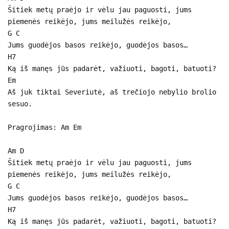
Šitiek metų praėjo ir vėlu jau paguosti, jums
piemenės reikėjo, jums meilužės reikėjo,
G C
Jums guodėjos basos reikėjo, guodėjos basos…
H7
Ką iš manęs jūs padarėt, važiuoti, bagoti, batuoti?
Em
Aš juk tiktai Severiutė, aš trečiojo nebylio brolio
sesuo.
Pragrojimas: Am Em
Am D
Šitiek metų praėjo ir vėlu jau paguosti, jums
piemenės reikėjo, jums meilužės reikėjo,
G C
Jums guodėjos basos reikėjo, guodėjos basos…
H7
Ką iš manęs jūs padarėt, važiuoti, bagoti, batuoti?