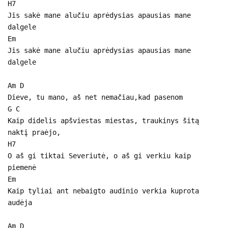
H7
Jis sakė mane alučiu aprėdysias apausias mane
dalgele
Em
Jis sakė mane alučiu aprėdysias apausias mane
dalgele
Am D
Dieve, tu mano, aš net nemačiau,kad pasenom
G C
Kaip didelis apšviestas miestas, traukinys šitą
naktį praėjo,
H7
O aš gi tiktai Severiutė, o aš gi verkiu kaip
piemenė
Em
Kaip tyliai ant nebaigto audinio verkia kuprota
audėja
Am D