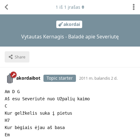
1
iš
1
įrašas
akordai
Vytautas Kernagis - Baladė apie Severiutę
Share
akordaibot
Topic starter
2011 m. balandis 2 d.
Am D G
Aš esu Severiutė nuo Užpalių kaimo
C
Kur gelžkelis suka į pietus
H7
Kur bėgiais ėjau aš basa
Em