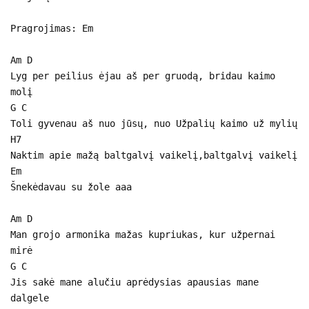
Pragrojimas: Em
Am D
Lyg per peilius ėjau aš per gruodą, bridau kaimo
molį
G C
Toli gyvenau aš nuo jūsų, nuo Užpalių kaimo už mylių
H7
Naktim apie mažą baltgalvį vaikelį,baltgalvį vaikelį
Em
Šnekėdavau su žole aaa
Am D
Man grojo armonika mažas kupriukas, kur užpernai
mirė
G C
Jis sakė mane alučiu aprėdysias apausias mane
dalgele