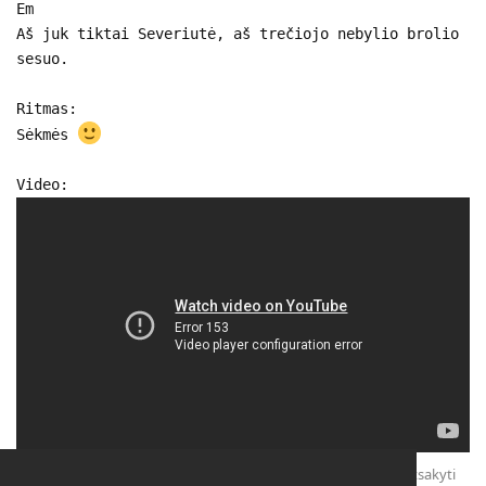
Em
Aš juk tiktai Severiutė, aš trečiojo nebylio brolio
sesuo.
Ritmas:
Sėkmės
Video:
Atsakyti