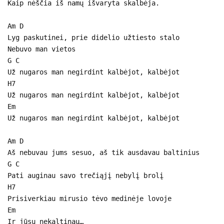
Kaip nėščia iš namų išvaryta skalbėja.
Am D
Lyg paskutinei, prie didelio užtiesto stalo
Nebuvo man vietos
G C
Už nugaros man negirdint kalbėjot, kalbėjot
H7
Už nugaros man negirdint kalbėjot, kalbėjot
Em
Už nugaros man negirdint kalbėjot, kalbėjot
Am D
Aš nebuvau jums sesuo, aš tik ausdavau baltinius
G C
Pati auginau savo trečiąjį nebylį brolį
H7
Prisiverkiau mirusio tėvo medinėje lovoje
Em
Ir jūsų nekaltinau…