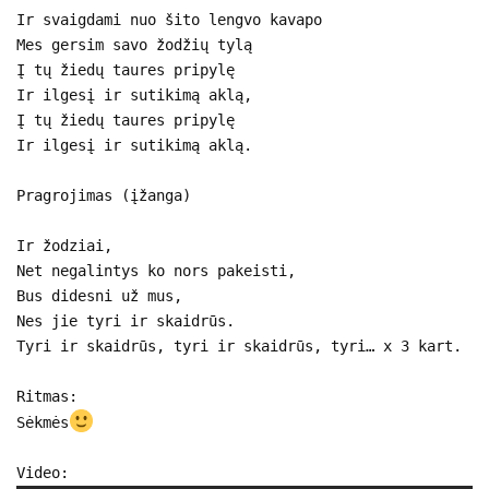
Ir svaigdami nuo šito lengvo kavapo
Mes gersim savo žodžių tylą
Į tų žiedų taures pripylę
Ir ilgesį ir sutikimą aklą,
Į tų žiedų taures pripylę
Ir ilgesį ir sutikimą aklą.
Pragrojimas (įžanga)
Ir žodziai,
Net negalintys ko nors pakeisti,
Bus didesni už mus,
Nes jie tyri ir skaidrūs.
Tyri ir skaidrūs, tyri ir skaidrūs, tyri… x 3 kart.
Ritmas:
Sėkmės
Video: