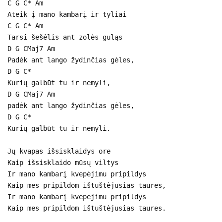
C G C* Am
Ateik į mano kambarį ir tyliai
C G C* Am
Tarsi šešėlis ant zolės guląs
D G CMaj7 Am
Padėk ant lango žydinčias gėles,
D G C*
Kurių galbūt tu ir nemyli,
D G CMaj7 Am
padėk ant lango žydinčias gėles,
D G C*
Kurių galbūt tu ir nemyli.
Jų kvapas išsisklaidys ore
Kaip išsisklaido mūsų viltys
Ir mano kambarį kvepėjimu pripildys
Kaip mes pripildom ištuštėjusias taures,
Ir mano kambarį kvepėjimu pripildys
Kaip mes pripildom ištuštėjusias taures.