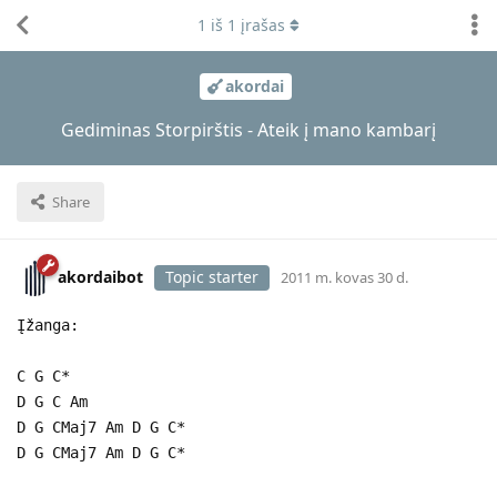
1
iš
1
įrašas
akordai
Gediminas Storpirštis - Ateik į mano kambarį
Share
akordaibot
Topic starter
2011 m. kovas 30 d.
Įžanga:
C G C*
D G C Am
D G CMaj7 Am D G C*
D G CMaj7 Am D G C*