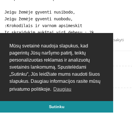
Jeigu žemėje gyventi nusibodo,
Jeigu žemėje gyventi nuobodu,
:Krokodilais ir varnom apsimeskit
Ir skraidykim aukštai virš debesų.: 2k.
Atsakyti
Mūsų svetainė naudoja slapukus, kad
pagerintų Jūsų naršymo patirtį, teiktų
personalizuotas reklamas ir analizuotų
svetainės lankomumą. Spustelėdami
„Sutinku“, Jūs leidžiate mums naudoti šiuos
Rašyti atsakymą...
slapukus. Daugiau informacijos rasite mūsų
privatumo politikoje.
Daugiau
Sutinku