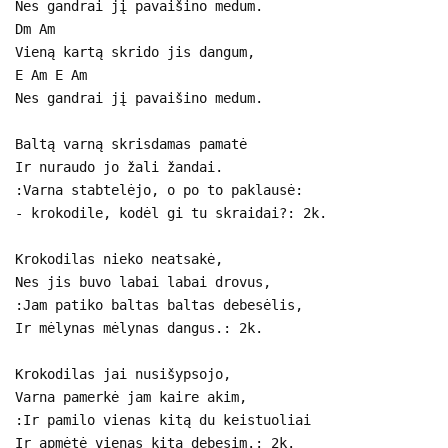
Nes gandrai jį pavaišino medum.
Dm Am
Vieną kartą skrido jis dangum,
E Am E Am
Nes gandrai jį pavaišino medum.
Baltą varną skrisdamas pamatė
Ir nuraudo jo žali žandai.
:Varna stabtelėjo, o po to paklausė:
- krokodile, kodėl gi tu skraidai?: 2k.
Krokodilas nieko neatsakė,
Nes jis buvo labai labai drovus,
:Jam patiko baltas baltas debesėlis,
Ir mėlynas mėlynas dangus.: 2k.
Krokodilas jai nusišypsojo,
Varna pamerkė jam kaire akim,
:Ir pamilo vienas kitą du keistuoliai
Ir apmėtė vienas kitą debesim.: 2k.