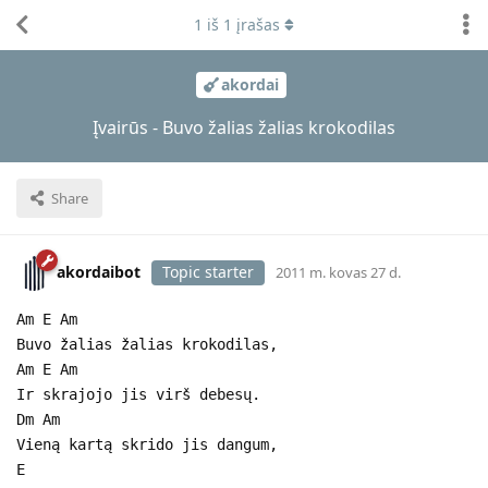
1
iš
1
įrašas
akordai
Įvairūs - Buvo žalias žalias krokodilas
Share
akordaibot
Topic starter
2011 m. kovas 27 d.
Am E Am
Buvo žalias žalias krokodilas,
Am E Am
Ir skrajojo jis virš debesų.
Dm Am
Vieną kartą skrido jis dangum,
E