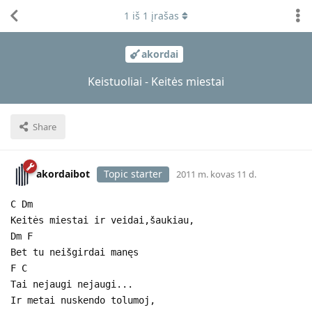
1
iš
1
įrašas
akordai
Keistuoliai - Keitės miestai
Share
akordaibot
Topic starter
2011 m. kovas 11 d.
C Dm
Keitės miestai ir veidai,šaukiau,
Dm F
Bet tu neišgirdai manęs
F C
Tai nejaugi nejaugi...
Ir metai nuskendo tolumoj,