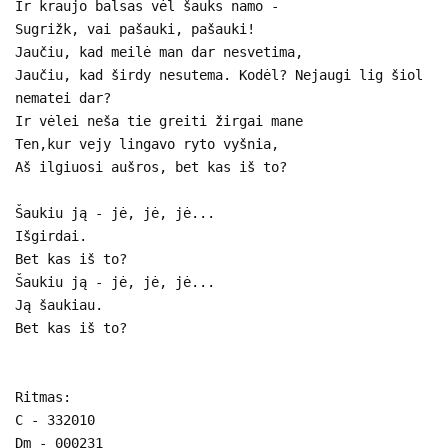
Ir kraujo balsas vėl šauks namo -
Sugrižk, vai pašauki, pašauki!
Jaučiu, kad meilė man dar nesvetima,
Jaučiu, kad širdy nesutema. Kodėl? Nejaugi lig šiol
nematei dar?
Ir vėlei neša tie greiti žirgai mane
Ten,kur vejy lingavo ryto vyšnia,
Aš ilgiuosi aušros, bet kas iš to?
Šaukiu ją - jė, jė, jė...
Išgirdai.
Bet kas iš to?
Šaukiu ją - jė, jė, jė...
Ją šaukiau.
Bet kas iš to?
Ritmas:
C - 332010
Dm - 000231