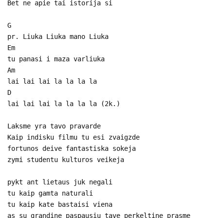
Bet ne apie tai istorija si
G
pr. Liuka Liuka mano Liuka
Em
tu panasi i maza varliuka
Am
lai lai lai la la la la
D
lai lai lai la la la la (2k.)
Laksme yra tavo pravarde
Kaip indisku filmu tu esi zvaigzde
fortunos deive fantastiska sokeja
zymi studentu kulturos veikeja
pykt ant lietaus juk negali
tu kaip gamta naturali
tu kaip kate bastaisi viena
as su grandine paspausiu tave perkeltine prasme