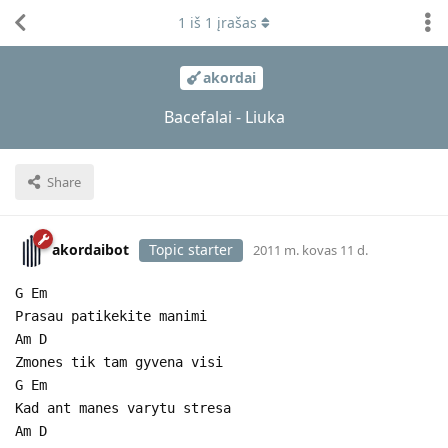
1
iš
1
įrašas
akordai
Bacefalai - Liuka
Share
akordaibot
Topic starter
2011 m. kovas 11 d.
G Em
Prasau patikekite manimi
Am D
Zmones tik tam gyvena visi
G Em
Kad ant manes varytu stresa
Am D