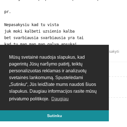
pr.
Nepasakysiu kad tu vista
juk moki kalbeti uzsienio kalba
bet svarbiausia svarbiausia yra tai
kad tu man man man galva apsukai
Atsakyti
Mūsų svetainė naudoja slapukus, kad
pagerintų Jūsų naršymo patirtį, teiktų
personalizuotas reklamas ir analizuotų
svetainės lankomumą. Spustelėdami
„Sutinku“, Jūs leidžiate mums naudoti šiuos
Rašyti atsakymą...
slapukus. Daugiau informacijos rasite mūsų
privatumo politikoje.
Daugiau
Sutinku