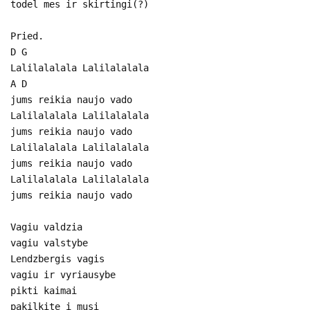
todel mes ir skirtingi(?)
Pried.
D G
Lalilalalala Lalilalalala
A D
jums reikia naujo vado
Lalilalalala Lalilalalala
jums reikia naujo vado
Lalilalalala Lalilalalala
jums reikia naujo vado
Lalilalalala Lalilalalala
jums reikia naujo vado
Vagiu valdzia
vagiu valstybe
Lendzbergis vagis
vagiu ir vyriausybe
pikti kaimai
pakilkite i musi