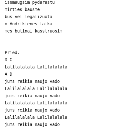
issmaugsim pydarastu
mirties bausme
bus vel legalizuota
o Andrikienes laika
mes butinai kasstruosim
Pried.
D G
Lalilalalala Lalilalalala
A D
jums reikia naujo vado
Lalilalalala Lalilalalala
jums reikia naujo vado
Lalilalalala Lalilalalala
jums reikia naujo vado
Lalilalalala Lalilalalala
jums reikia naujo vado