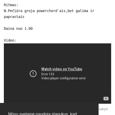
Ritmas:
N.Pečiūra groja powerchord`ais,bet galima ir
paprastais
Daina nuo 1.00
Video:
Atsakyti
Mūsų svetainė naudoja slapukus, kad