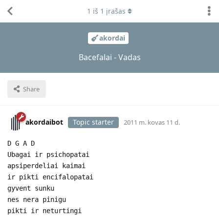
1
iš
1
įrašas
akordai
Bacefalai - Vadas
Share
akordaibot
Topic starter
2011 m. kovas 11 d.
D G A D
Ubagai ir psichopatai
apsiperdeliai kaimai
ir pikti encifalopatai
gyvent sunku
nes nera pinigu
pikti ir neturtingi