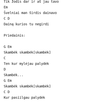
Tik žodis dar ir aš jau tavo
Em
Švelniai man širdis dainavo
C D
Dainą kurios tu negirdi
Priedainis:
G Em
Skambėk skambėk[skambėk]
C
Ten kur mylėjau palydėk
D
Skambėk...
G Em
Skambėk skambėk[skambėk]
C D
Kur pasiilgau palydėk