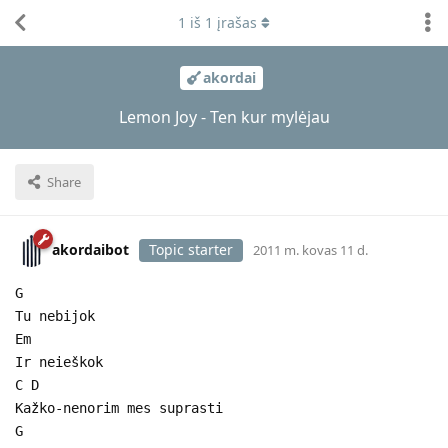
1
iš
1
įrašas
akordai
Lemon Joy - Ten kur mylėjau
Share
akordaibot
Topic starter
2011 m. kovas 11 d.
G
Tu nebijok
Em
Ir neieškok
C D
Kažko-nenorim mes suprasti
G