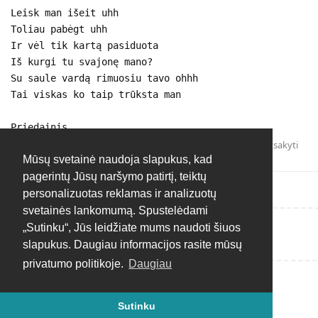
Leisk man išeit uhh
Toliau pabėgt uhh
Ir vėl tik kartą pasiduota
Iš kurgi tu svajonę mano?
Su saule vardą rimuosiu tavo ohhh
Tai viskas ko taip trūksta man
Priedainis
Atsakyti
Mūsų svetainė naudoja slapukus, kad
pagerintų Jūsų naršymo patirtį, teiktų
personalizuotas reklamas ir analizuotų
svetainės lankomumą. Spustelėdami
„Sutinku“, Jūs leidžiate mums naudoti šiuos
Rašyti atsakymą...
slapukus. Daugiau informacijos rasite mūsų
privatumo politikoje.
Daugiau
Sutinku